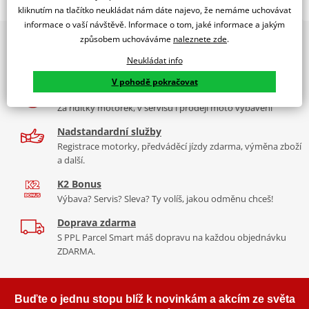
Jsme autorizovaný
kliknutím na tlačítko neukládat nám dáte najevo, že nemáme uchovávat
dealer značky EK + SUPERSPROX
informace o vaší návštěvě. Informace o tom, jaké informace a jakým
způsobem uchováváme
naleznete zde
.
2x multibrand showroom
Řetězová sada - Řetěz EK, řada SRO6, těsněný O-kroužkem.
9 značek motocyklů, servis, oblečení, doplňky i náhradní
Ocelové kolečko a rozeta SUPERSPROX.
Neukládat info
díly, to vše v Praze a Liberci
Řetěz 520 SRO6
V pohodě pokračovat
Více než 30 let zkušeností
V základní kategorii řetězů do 650 ccm je 520 SRO6 nejužší a tím
Za řídítky motorek, v servisu i prodeji moto vybavení
pádem je nejvhodnější pro úzká vodítka řetězů sportovních endur
nebo motokrosek. Je zároveň nejlehčí a nejpevnější a jako jediný
Nadstandardní služby
na trhu má ZST.
Registrace motorky, předváděcí jízdy zdarma, výměna zboží
a další.
Typické motorky:
Yamaha XT 600E, Suzuki DR 650, KTM LC4 640,
K2 Bonus
KTM 390 Duke, Honda CB 500 F, Yamaha R3
Výbava? Servis? Sleva? Ty volíš, jakou odměnu chceš!
Doprava zdarma
S PPL Parcel Smart máš dopravu na každou objednávku
Řada SRO
ZDARMA.
Kvalitní O-kroužkový řetěz sedí na podobné motorky jako DEX
řada, ale větší kubatury. Je vyroben z o něco kvalitnějších
Buďte o jednu stopu blíž k novinkám a akcím ze světa
materiálů než DEX, je tužší, pevnější, lehčí. Navíc má ZST