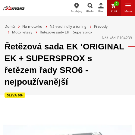
0
Prodejny
Hledat
Účet
Košík
Menu
Hledat
Domů
Na motorku
Náhradní díly a tuning
Převody
Moto řetězy
Řetězové sady EK + Supersprox
Náš kód:
P104239
Řetězová sada EK ‘ORIGINAL
EK + SUPERSPROX s
řetězem řady SRO6 -
nejpoužívanější
SLEVA 6%