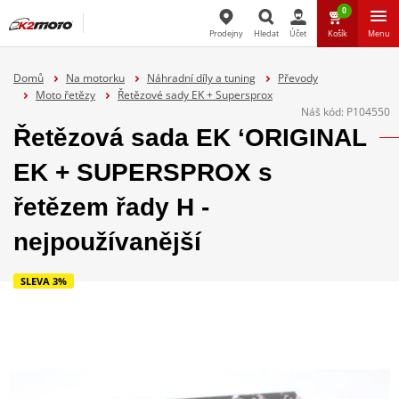
0
Prodejny
Hledat
Účet
Košík
Menu
Hledat
Domů
Na motorku
Náhradní díly a tuning
Převody
Moto řetězy
Řetězové sady EK + Supersprox
Náš kód:
P104550
Řetězová sada EK ‘ORIGINAL
EK + SUPERSPROX s
řetězem řady H -
nejpoužívanější
SLEVA 3%