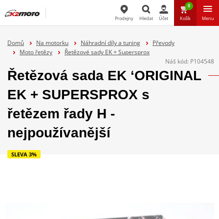
0
Prodejny
Hledat
Účet
Košík
Menu
Hledat
Domů
Na motorku
Náhradní díly a tuning
Převody
Moto řetězy
Řetězové sady EK + Supersprox
Náš kód:
P104548
Řetězová sada EK ‘ORIGINAL
EK + SUPERSPROX s
řetězem řady H -
nejpoužívanější
SLEVA 3%