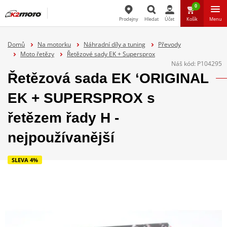
0
Prodejny
Hledat
Účet
Košík
Menu
Hledat
Domů
Na motorku
Náhradní díly a tuning
Převody
Moto řetězy
Řetězové sady EK + Supersprox
Náš kód:
P104295
Řetězová sada EK ‘ORIGINAL
EK + SUPERSPROX s
řetězem řady H -
nejpoužívanější
SLEVA 4%