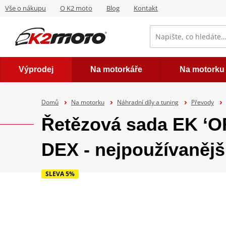
Vše o nákupu
O K2 moto
Blog
Kontakt
Výprodej
Na motorkáře
Na motorku
Domů
Na motorku
Náhradní díly a tuning
Převody
Řetězová sada EK ‘
DEX - nejpoužívanějš
SLEVA 5%