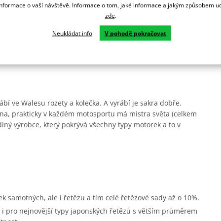
formace o vaší návštěvě. Informace o tom, jaké informace a jakým způsobem
zde
.
ypy a styly motorek a jezdců. Povrch je ze dvou vrstev - oceli
Neukládat info
V pohodě pokračovat
ež hliníková, ale zato je levnější a dále vydrží.
ábí ve Walesu rozety a kolečka. A vyrábí je sakra dobře.
na, prakticky v každém motosportu má mistra světa (celkem
diný výrobce, který pokrývá všechny typy motorek a to v
ek samotných, ale i řetězu a tím celé řetězové sady až o 10%.
i pro nejnovější typy japonských řetězů s větším průměrem