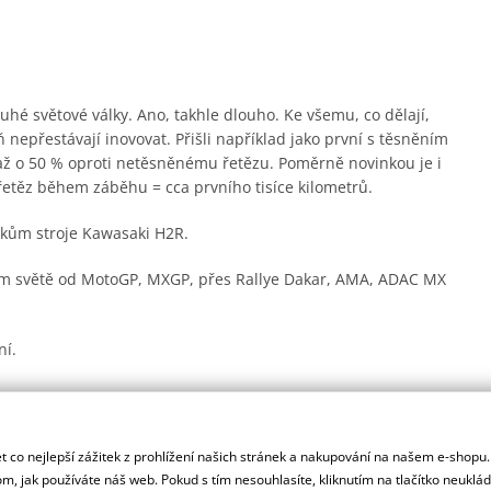
hé světové války. Ano, takhle dlouho. Ke všemu, co dělají,
 nepřestávají inovovat. Přišli například jako první s těsněním
 až o 50 % oproti netěsněnému řetězu. Poměrně novinkou je i
řetěz během záběhu = cca prvního tisíce kilometrů.
árokům stroje Kawasaki H2R.
lém světě od MotoGP, MXGP, přes Rallye Dakar, AMA, ADAC MX
ní.
rsprox zesílené zuby pro delší životnost a jsou odlehčená.
 co nejlepší zážitek z prohlížení našich stránek a nakupování na našem e-shopu
ady.
m, jak používáte náš web. Pokud s tím nesouhlasíte, kliknutím na tlačítko neuklá