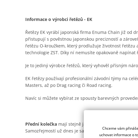
Informace o výrobci řetězů - EK
Řetězy EK vyrábí japonská firma Enuma Chain již od dru
přistupují s pověstnou japonskou precizností a zároveň
řetězu O-kroužkem, který prodlužuje životnost řetězu
technologie ZST. Díky ní nemusíte opakovaně napínat 
Je to jediný výrobce řetězů, který vyhověl přísným n
EK řetězy používají profesionální závodní týmy na ce
Masters, až po Drag racing či Road racing.
Navíc si můžete vybírat ze spousty barevných provede
Přední kolečka
mají stejně jako ocelové rozety od Supe
Chceme vám přinášet
Samozřejmostí už dnes je samočistící drážka pro offro
uchovat informace o to