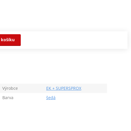
 košíku
Výrobce
EK + SUPERSPROX
Barva
šedá