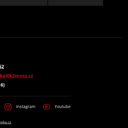
52
vka@k2moto.cz
16)
Instagram
Youtube
mplia.cz
.