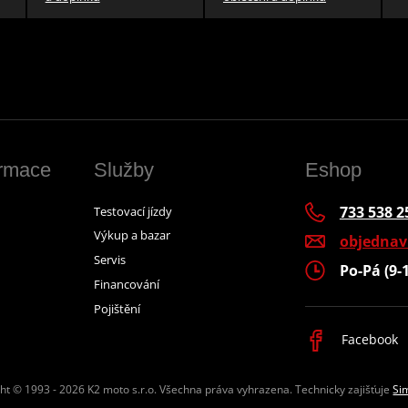
ormace
Služby
Eshop
733 538 2
Testovací jízdy
Výkup a bazar
objedna
Servis
Po-Pá (9-
Financování
Pojištění
Facebook
ht © 1993 - 2026 K2 moto s.r.o.
Všechna práva vyhrazena. Technicky zajišťuje
Si