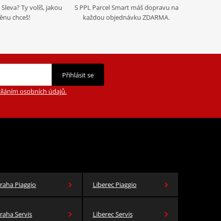
Sleva? Ty volíš, jakou
S PPL Parcel Smart máš dopravu na
nu chceš!
každou objednávku ZDARMA.
Přihlásit se
íláním osobních údajů.
raha Piaggio
Liberec Piaggio
raha Servis
Liberec Servis