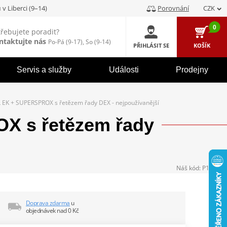
u
v Liberci (9–14)
Porovnání
CZK
0
třebujete poradit?
ntaktujte nás
Po-Pá (9-17), So (9-14)
PŘIHLÁSIT SE
KOŠÍK
Servis a služby
Události
Prodejny
 EK + SUPERSPROX s řetězem řady DEX - nejpoužívanější
X s řetězem řady
Náš kód:
P104539
Doprava zdarma
u
objednávek nad 0 Kč