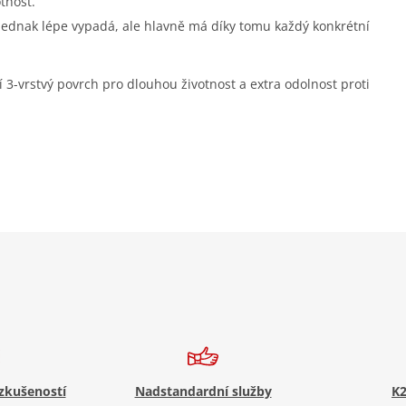
tnost.
 jednak lépe vypadá, ale hlavně má díky tomu každý konkrétní
í 3-vrstvý povrch pro dlouhou životnost a extra odolnost proti
 zkušeností
Nadstandardní služby
K2