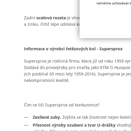
nemáme uchovávat in
Zadní
ocelová rozeta
je vhodná prakticky pro všechny t
a zinku, čímž lépe odolává korozi. Ano, je trochu těžší n
Informace o výrobci řetězových kol - Supersprox
Supersprox je rodinná firma, která již od roku 1959 vyr
Dodává do prvovýroby pro značky jako KTM či Husqvar
jich posbíral 65 mezi lety 1959-2016). Supersprox je je
nekompromisní kvalitě.
Čím se liší Supersprox od konkurence?
Zesílené zuby.
Zvýšila se tak životnost nejen koleč
Přesnost výroby ozubení a tvar U-drážky
vhodný 