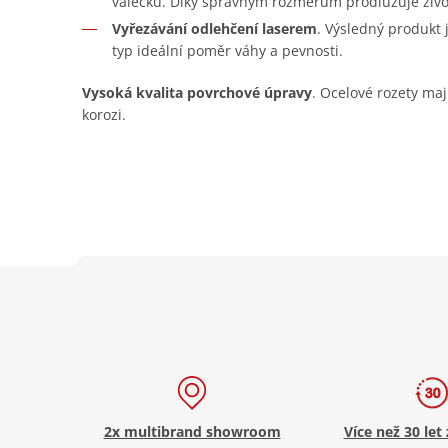
válečku. Díky správným rozměrům prodlužuje živo
Vyřezávání odlehčení laserem
. Výsledný produkt
typ ideální poměr váhy a pevnosti.
Vysoká kvalita povrchové úpravy
. Ocelové rozety maj
korozi.
2x multibrand showroom
Více než 30 let