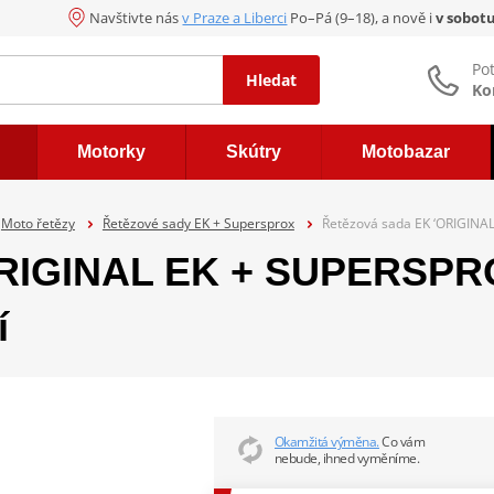
Navštivte nás
v Praze a Liberci
Po–Pá (9–18), a nově i
v sobot
Po
Hledat
Ko
Motorky
Skútry
Motobazar
Moto řetězy
Řetězové sady EK + Supersprox
Řetězová sada EK ‘ORIGINAL
ORIGINAL EK + SUPERSPRO
í
Okamžitá výměna.
Co vám
nebude, ihned vyměníme.