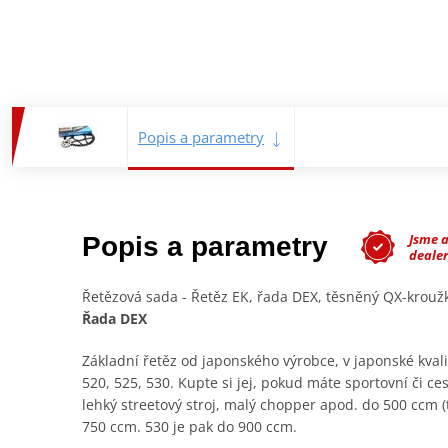
Popis a parametry
Jsme 
Popis a parametry
deale
Řetězová sada - Řetěz EK, řada DEX, těsněný QX-krou
Řada DEX
Základní řetěz od japonského výrobce, v japonské kval
520, 525, 530. Kupte si jej, pokud máte sportovní či c
lehký streetový stroj, malý chopper apod. do 500 ccm 
750 ccm. 530 je pak do 900 ccm.