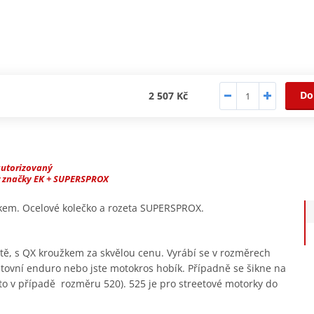
Do
2 507 Kč
autorizovaný
r značky EK + SUPERSPROX
žkem. Ocelové kolečko a rozeta SUPERSPROX.
itě, s QX kroužkem za skvělou cenu. Vyrábí se v rozměrech
estovní enduro nebo jste motokros hobík. Případně se šikne na
(to v případě rozměru 520). 525 je pro streetové motorky do