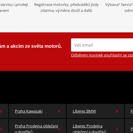
servisu i prodeji
Registrace motorky, předváděcí jízdy
Výbava? Servis? 
avení
zdarma, výměna zboží a další.
odmě
ám a akcím ze světa motorů.
Odběrem novinek souhlasím se zas
Praha Kawasaki
Liberec BMW
P
Praha Prodejna oblečení
Liberec Prodejna
P
a doplňků
oblečení a doplňků