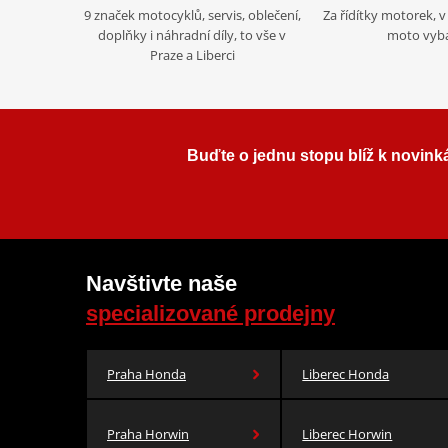
9 značek motocyklů, servis, oblečení,
Za řídítky motorek, v 
doplňky i náhradní díly, to vše v
moto vyb
Praze a Liberci
Buďte o jednu stopu blíž k novink
Navštivte naše
specializované prodejny
Praha Honda
Liberec Honda
Praha Horwin
Liberec Horwin