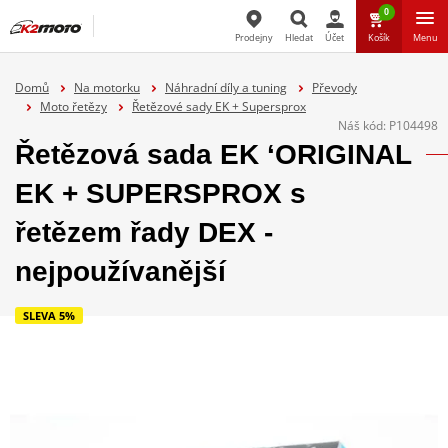
0
Prodejny
Hledat
Účet
Košík
Menu
Hledat
Domů
Na motorku
Náhradní díly a tuning
Převody
Moto řetězy
Řetězové sady EK + Supersprox
Náš kód:
P104498
Řetězová sada EK ‘ORIGINAL
EK + SUPERSPROX s
řetězem řady DEX -
nejpoužívanější
SLEVA 5%