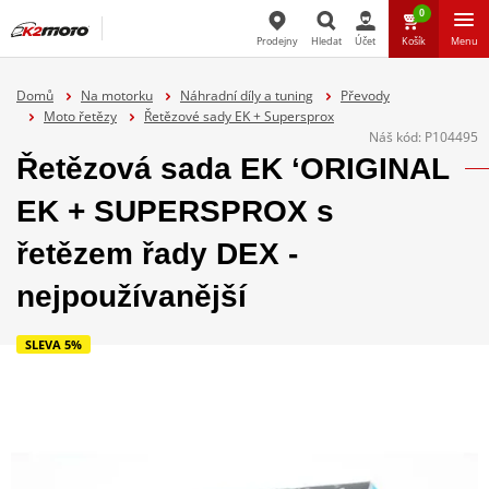
0
Prodejny
Hledat
Účet
Košík
Menu
Hledat
Domů
Na motorku
Náhradní díly a tuning
Převody
Moto řetězy
Řetězové sady EK + Supersprox
Náš kód:
P104495
Řetězová sada EK ‘ORIGINAL
EK + SUPERSPROX s
řetězem řady DEX -
nejpoužívanější
SLEVA 5%