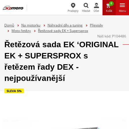
0
Prodejny
Hledat
Účet
Košík
Menu
Hledat
Domů
Na motorku
Náhradní díly a tuning
Převody
Moto řetězy
Řetězové sady EK + Supersprox
Náš kód:
P104486
Řetězová sada EK ‘ORIGINAL
EK + SUPERSPROX s
řetězem řady DEX -
nejpoužívanější
SLEVA 5%