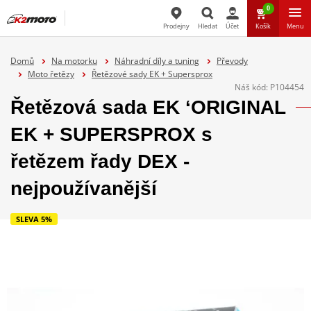
0
Prodejny
Hledat
Účet
Košík
Menu
Hledat
Domů
Na motorku
Náhradní díly a tuning
Převody
Moto řetězy
Řetězové sady EK + Supersprox
Náš kód:
P104454
Řetězová sada EK ‘ORIGINAL
EK + SUPERSPROX s
řetězem řady DEX -
nejpoužívanější
SLEVA 5%