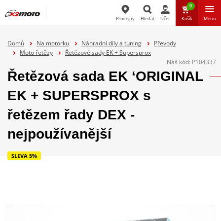
0
Prodejny
Hledat
Účet
Košík
Menu
Hledat
Domů
Na motorku
Náhradní díly a tuning
Převody
Moto řetězy
Řetězové sady EK + Supersprox
Náš kód:
P104337
Řetězová sada EK ‘ORIGINAL
EK + SUPERSPROX s
řetězem řady DEX -
nejpoužívanější
SLEVA 5%