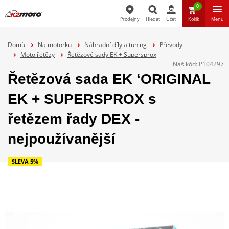
0
Prodejny
Hledat
Účet
Košík
Menu
Hledat
Domů
Na motorku
Náhradní díly a tuning
Převody
Moto řetězy
Řetězové sady EK + Supersprox
Náš kód:
P104297
Řetězová sada EK ‘ORIGINAL
EK + SUPERSPROX s
řetězem řady DEX -
nejpoužívanější
SLEVA 5%