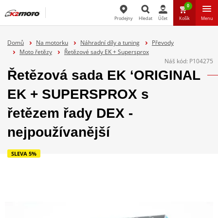
0
Prodejny
Hledat
Účet
Košík
Menu
Hledat
Domů
Na motorku
Náhradní díly a tuning
Převody
Moto řetězy
Řetězové sady EK + Supersprox
Náš kód:
P104275
Řetězová sada EK ‘ORIGINAL
EK + SUPERSPROX s
řetězem řady DEX -
nejpoužívanější
SLEVA 5%