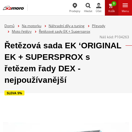
0
Prodejny
Hledat
Účet
Košík
Menu
Hledat
Domů
Na motorku
Náhradní díly a tuning
Převody
Moto řetězy
Řetězové sady EK + Supersprox
Náš kód:
P104263
Řetězová sada EK ‘ORIGINAL
EK + SUPERSPROX s
řetězem řady DEX -
nejpoužívanější
SLEVA 5%