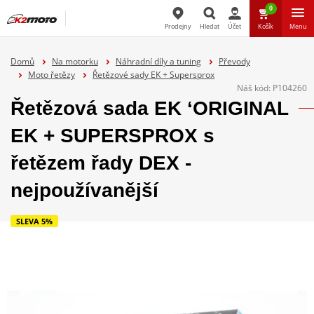
0
Prodejny
Hledat
Účet
Košík
Menu
Hledat
Domů
Na motorku
Náhradní díly a tuning
Převody
Moto řetězy
Řetězové sady EK + Supersprox
Náš kód:
P104260
Řetězová sada EK ‘ORIGINAL
EK + SUPERSPROX s
řetězem řady DEX -
nejpoužívanější
SLEVA 5%