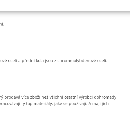
lém světě od MotoGP, MXGP, přes Rallye Dakar, AMA, ADAC MX
ní.
kové oceli a přední kola jsou z chrommolybdenové oceli.
erý prodává více zboží než všichni ostatní výrobci dohromady.
covávají ty top materiály, jaké se používají. A mají jich