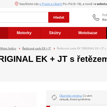
Navštivte nás
v Praze a Liberci
Po–Pá (9–18), a nově i
v sobot
Po
Hledat
Ko
Motorky
Skútry
Motobazar
Moto řetězy
Řetězové sady EK + JT
Řetězová sada EK ‘ORIGINAL EK + JT s
RIGINAL EK + JT s řetězem
Okamžitá výměna.
Co vám
nebude, ihned vyměníme.