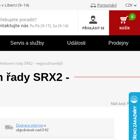
u
v Liberci (9–14)
Porovnání
CZK
0
třebujete poradit?
ntaktujte nás
Po-Pá (9-17), So (9-14)
PŘIHLÁSIT SE
KOŠÍK
Servis a služby
Události
Prodejny
 řetězem řady SRX2 - nejpoužívanější
 řady SRX2 -
Náš kód:
P98972
Doprava zdarma
u
objednávek nad 0 Kč