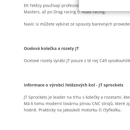
EK řetězy používají profesionální závodní týmy na ce
Masters, až po Drag racing či Road racing.
Navíc si můžete vybírat ze spousty barevných provede
Ocelová kolečka a rozety JT
Ocelové rozety vyrábí JT pouze z té nej C49 vysokouhlí
Informace o výrobci řetězových kol - JT sprockets
JT Sprockets je leader na trhu s kolečky a rozetami, kt
Má k tomu moderní továrnu plnou CNC strojů, které zpra
hodně. Prakticky na jakoukoli motorku či čtyřkolku.