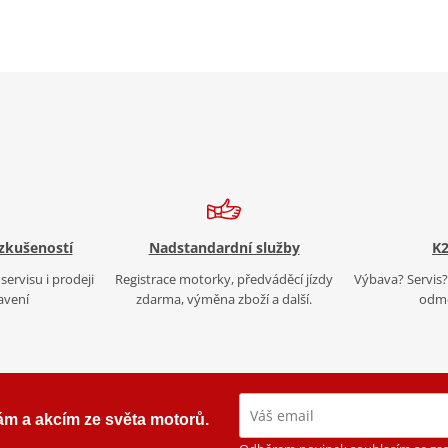
 zkušeností
Nadstandardní služby
K2
servisu i prodeji
Registrace motorky, předváděcí jízdy
Výbava? Servis? 
avení
zdarma, výměna zboží a další.
odmě
ám a akcím ze světa motorů.