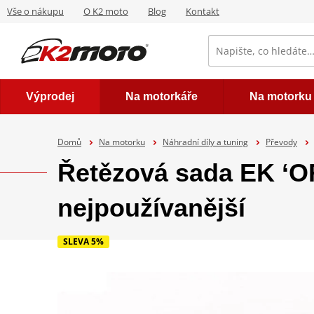
Vše o nákupu
O K2 moto
Blog
Kontakt
Výprodej
Na motorkáře
Na motorku
Domů
Na motorku
Náhradní díly a tuning
Převody
Řetězová sada EK ‘O
nejpoužívanější
SLEVA 5%