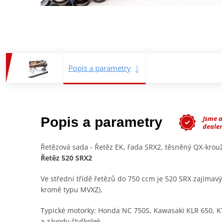
Popis a parametry
Jsme 
Popis a parametry
dealer
Řetězová sada - Řetěz EK, řada SRX2, těsněný QX-krouž
Řetěz 520 SRX2
Ve střední třídě řetězů do 750 ccm je 520 SRX zajímav
kromě typu MVXZ).
Typické motorky: Honda NC 750S, Kawasaki KLR 650, K
a závody čtyřkolek.