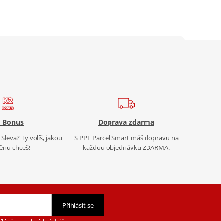
 Bonus
Doprava zdarma
Sleva? Ty volíš, jakou
S PPL Parcel Smart máš dopravu na
nu chceš!
každou objednávku ZDARMA.
Přihlásit se