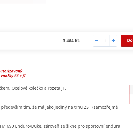
Do
3 464 Kč
autorizovaný
 značky EK + JT
kem. Ocelové kolečko a rozeta JT.
ý především tím, že má jako jediný na trhu ZST (samozřejmě
TM 690 Enduro/Duke, zároveň se šikne pro sportovní endura