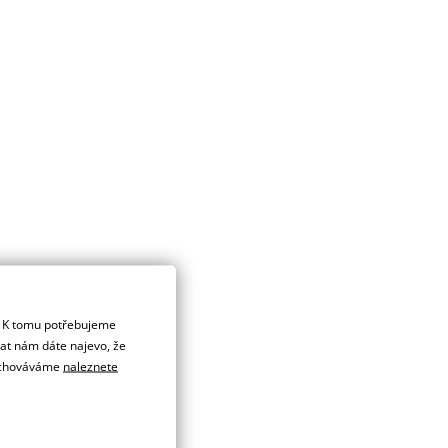
. K tomu potřebujeme
dat nám dáte najevo, že
 uchováváme
naleznete