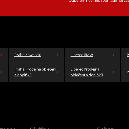
Odběrem novinek souhlasím se zas
Praha Kawasaki
Liberec BMW
P
Praha Prodejna oblečení
Liberec Prodejna
P
a doplňků
oblečení a doplňků