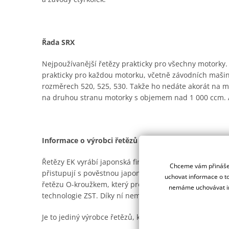
Řada SRX
Nejpoužívanější řetězy prakticky pro všechny motorky. K
prakticky pro každou motorku, včetně závodních mašin,
rozměrech 520, 525, 530. Takže ho nedáte akorát na malý
na druhou stranu motorky s objemem nad 1 000 ccm. A
Informace o výrobci řetězů - EK
Řetězy EK vyrábí japonská firma Enuma Chain již od dru
Chceme vám přinášet
přistupují s pověstnou japonskou precizností a zároveň
uchovat informace o to
řetězu O-kroužkem, který prodlužuje životnost řetězu
nemáme uchovávat in
technologie ZST. Díky ní nemusíte opakovaně napínat 
Je to jediný výrobce řetězů, který vyhověl přísným n