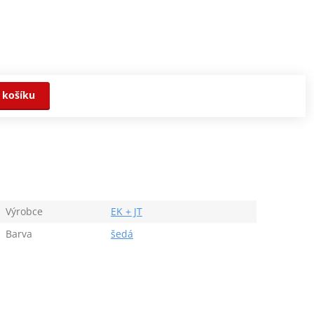
 košíku
Výrobce
EK + JT
Barva
šedá