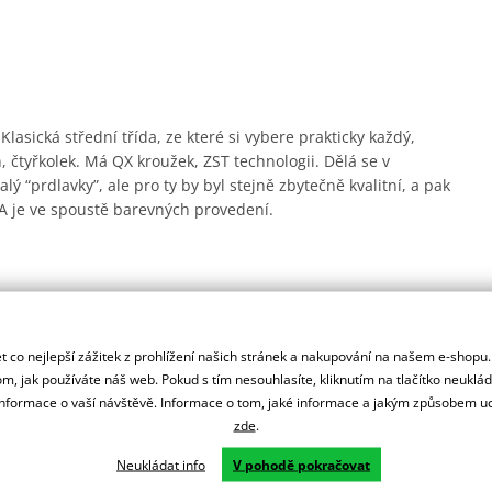
lasická střední třída, ze které si vybere prakticky každý,
 čtyřkolek. Má QX kroužek, ZST technologii. Dělá se v
 “prdlavky”, ale pro ty by byl stejně zbytečně kvalitní, a pak
 je ve spoustě barevných provedení.
hé světové války. Ano, takhle dlouho. Ke všemu, co dělají,
 co nejlepší zážitek z prohlížení našich stránek a nakupování na našem e-shopu
 nepřestávají inovovat. Přišli například jako první s těsněním
m, jak používáte náš web. Pokud s tím nesouhlasíte, kliknutím na tlačítko neuklá
 až o 50 % oproti netěsněnému řetězu. Poměrně novinkou je i
formace o vaší návštěvě. Informace o tom, jaké informace a jakým způsobem
řetěz během záběhu = cca prvního tisíce kilometrů.
zde
.
Neukládat info
V pohodě pokračovat
árokům stroje Kawasaki H2R.