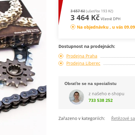
3 657 Kč
(ušetříte 193 Kč)
3 464 Kč
Včetně DPH
Na objednávku , u vás 09.09
Dostupnost na prodejnách:
Prodejna Praha
Prodejna Liberec
Obraťte se na specialistu
z našeho e-shopu
733 538 252
Zařazeno v kategoriích:
Řetězové sa