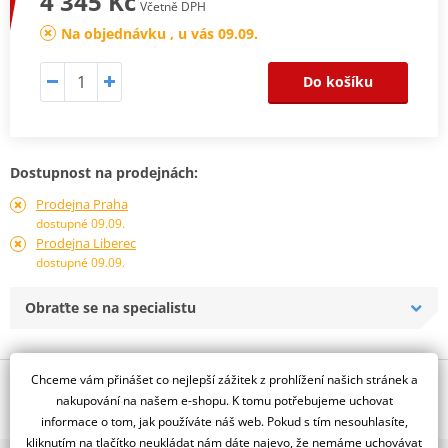
4 345 Kč
Včetně DPH
Na objednávku , u vás 09.09.
Do košíku
Dostupnost na prodejnách:
Prodejna Praha
dostupné 09.09.
Prodejna Liberec
dostupné 09.09.
Obraťte se na specialistu
Chceme vám přinášet co nejlepší zážitek z prohlížení našich stránek a
Popis a parametry
nakupování na našem e-shopu. K tomu potřebujeme uchovat
Jsme autorizovaný
informace o tom, jak používáte náš web. Pokud s tím nesouhlasíte,
dealer značky EK + JT
kliknutím na tlačítko neukládat nám dáte najevo, že nemáme uchovávat