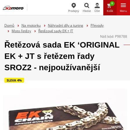
0
Prodejny
Hledat
Účet
Košík
Menu
Hledat
Domů
Na motorku
Náhradní díly a tuning
Převody
Moto řetězy
Řetězové sady EK + JT
Náš kód:
P98788
Řetězová sada EK ‘ORIGINAL
EK + JT s řetězem řady
SROZ2 - nejpoužívanější
SLEVA 4%