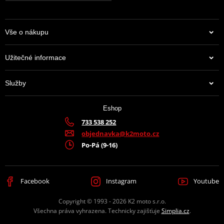
Drag racing či Road racing.
Navíc si můžete vybírat ze spousty barevných provedení.
Vše o nákupu
Užitečné informace
Ocelová kolečka a rozety JT
Služby
Ocelové rozety vyrábí JT pouze z té nej C49 vysokouhlíkové oceli a
přední kola jsou z chrommolybdenové oceli.
Eshop
733 538 252
objednavka@k2moto.cz
Informace o výrobci řetězových kol - JT sprockets
Po-Pá (9-16)
JT Sprockets je leader na trhu s kolečky a rozetami, který prodává
více zboží než všichni ostatní výrobci dohromady. Má k tomu
Facebook
Instagram
Youtube
moderní továrnu plnou CNC strojů, které zpracovávají ty top
materiály, jaké se používají. A mají jich hodně. Prakticky na
Copyright © 1993 - 2026 K2 moto s.r.o.
jakoukoli motorku či čtyřkolku.
Všechna práva vyhrazena. Technicky zajišťuje
Simplia.cz
.