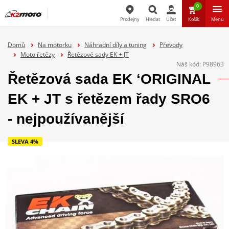
0
Prodejny
Hledat
Účet
Košík
Menu
Hledat
Domů
Na motorku
Náhradní díly a tuning
Převody
Moto řetězy
Řetězové sady EK + JT
Náš kód:
P98963
Řetězová sada EK ‘ORIGINAL
EK + JT s řetězem řady SRO6
- nejpoužívanější
SLEVA 4%