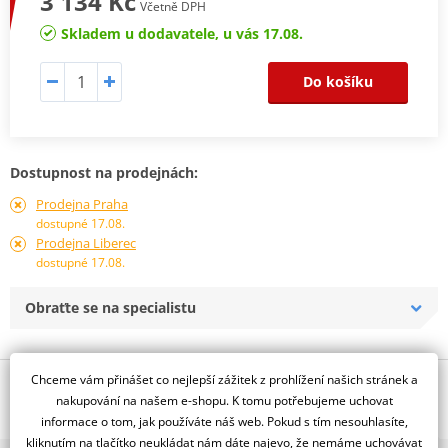
3 134 Kč
Včetně DPH
Skladem u dodavatele, u vás 17.08.
Do košíku
Dostupnost na prodejnách:
Prodejna Praha
dostupné 17.08.
Prodejna Liberec
dostupné 17.08.
Obraťte se na specialistu
Chceme vám přinášet co nejlepší zážitek z prohlížení našich stránek a
Popis a parametry
nakupování na našem e-shopu. K tomu potřebujeme uchovat
Jsme autorizovaný
informace o tom, jak používáte náš web. Pokud s tím nesouhlasíte,
dealer značky EK + JT
kliknutím na tlačítko neukládat nám dáte najevo, že nemáme uchovávat