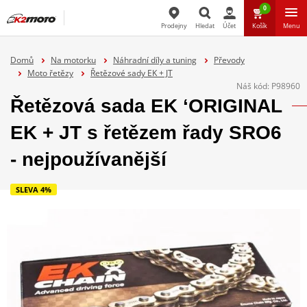
0
Prodejny
Hledat
Účet
Košík
Menu
Hledat
Domů
Na motorku
Náhradní díly a tuning
Převody
Moto řetězy
Řetězové sady EK + JT
Náš kód:
P98960
Řetězová sada EK ‘ORIGINAL
EK + JT s řetězem řady SRO6
- nejpoužívanější
SLEVA 4%