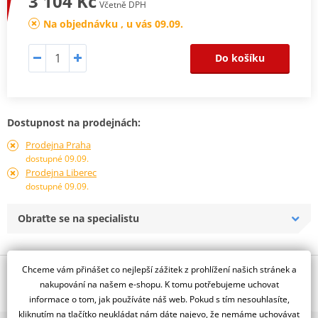
3 104 Kč
Včetně DPH
Na objednávku , u vás 09.09.
Do košíku
Dostupnost na prodejnách:
Prodejna Praha
dostupné 09.09.
Prodejna Liberec
dostupné 09.09.
Obraťte se na specialistu
Chceme vám přinášet co nejlepší zážitek z prohlížení našich stránek a
Popis a parametry
nakupování na našem e-shopu. K tomu potřebujeme uchovat
Jsme autorizovaný
informace o tom, jak používáte náš web. Pokud s tím nesouhlasíte,
dealer značky EK + JT
kliknutím na tlačítko neukládat nám dáte najevo, že nemáme uchovávat