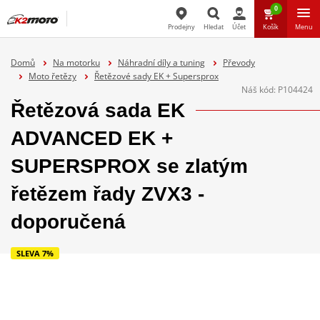
0
Prodejny
Hledat
Účet
Košík
Menu
Hledat
Domů
Na motorku
Náhradní díly a tuning
Převody
Moto řetězy
Řetězové sady EK + Supersprox
Náš kód:
P104424
Řetězová sada EK
ADVANCED EK +
SUPERSPROX se zlatým
řetězem řady ZVX3 -
doporučená
SLEVA 7%