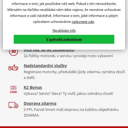
informace o tom, jak používáte náš web. Pokud s tím nesouhlasíte,
Popis a parametry
kliknutím na tlačítko neukládat nám dáte najevo, že nemáme uchovávat
Jsme autorizovaný
informace o vaší návštěvě. Informace o tom, jaké informace a jakým
dealer značky EK + SUPERSPROX
způsobem uchováváme
naleznete zde
.
2x multibrand showroom
Řetězová sada - Řetěz EK, řada ZVX3, ve zlaté barvě, těsněný NX-
Neukládat info
9 značek motocyklů, servis, oblečení, doplňky i náhradní
kroužkem. Ocelové kolečko a rozeta SUPERSPROX.
V pohodě pokračovat
díly, to vše v Praze a Liberci
Řetěz 525 ZVX3
Více než 30 let zkušeností
V kategorii těch nejvíc nejlepších řetězů v rozměru 525 napříč
Za řídítky motorek, v servisu i prodeji moto vybavení
trhem je tenhle nejtužší, nejlehčí řetěz, zároveň s nejkvalitnějším
těsněním (NX kroužek). Tudíž i nejdéle vydrží. Jako jediný má navíc
Nadstandardní služby
ZST.
Registrace motorky, předváděcí jízdy zdarma, výměna zboží
a další.
Typické motorky: Aprilia RST 1000 Futura, Ducati Diavel 1200,
K2 Bonus
Yamaha MT 10.
Výbava? Servis? Sleva? Ty volíš, jakou odměnu chceš!
Doprava zdarma
S PPL Parcel Smart máš dopravu na každou objednávku
Řada ZVX
ZDARMA.
To nejlepší, co si můžete koupit na trhu. Je nejpevnější, nejtužší,