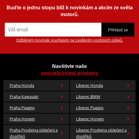
nejdéle vydrží, a je i většinou nejlehčí (vždy se trochu liší vlastnosti
Buďte o jednu stopu blíž k novinkám a akcím ze světa
podle rozměru). Tohle je prostě úplně jiná liga jak z pohledu
motorů.
použitých materiálů, tak technologií. Má například NX-kroužek,
který sám o sobě prodlužuje životnost o dalších 15% oproti QX-
Přihlásit se
kroužku. Technologie ZST je tady samozřejmě samozřejmost.
Celkově pak vydrží až o 20% déle než MVXZ. Oceníte zvlášť pokud
Odběrem novinek souhlasím se zasíláním osobních údajů.
jezdíte pořádný, silný stroj, protože tenhle řetěz můžete dát na
motorky až do objemu 1400 ccm. Dělá se v tradičních rozměrech,
520, 525 a 530.
Navštivte naše
specializované prodejny
Informace o výrobci řetězů - EK
Praha Honda
Liberec Honda
Praha Kawasaki
Liberec BMW
Řetězy EK vyrábí japonská firma Enuma Chain již od druhé světové
války. Ano, takhle dlouho. Ke všemu, co dělají, přistupují s
Praha Piaggio
Liberec Piaggio
pověstnou japonskou precizností a zároveň nepřestávají inovovat.
Přišli například jako první s těsněním řetězu O-kroužkem, který
Praha Horwin
Liberec Horwin
prodlužuje životnost řetězu až o 50 % oproti netěsněnému řetězu.
Praha Prodejna oblečení a
Liberec Prodejna oblečení a
Poměrně novinkou je i technologie ZST. Díky ní nemusíte
doplňků
doplňků