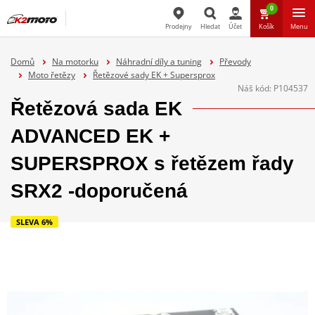
0
Prodejny
Hledat
Účet
Košík
Menu
Hledat
Domů
Na motorku
Náhradní díly a tuning
Převody
Moto řetězy
Řetězové sady EK + Supersprox
Náš kód:
P104537
Řetězová sada EK
ADVANCED EK +
SUPERSPROX s řetězem řady
SRX2 -doporučená
SLEVA 6%