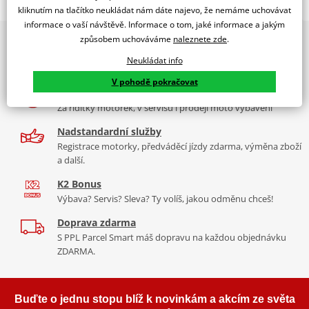
Jsme autorizovaný
kliknutím na tlačítko neukládat nám dáte najevo, že nemáme uchovávat
dealer značky EK + SUPERSPROX
informace o vaší návštěvě. Informace o tom, jaké informace a jakým
způsobem uchováváme
naleznete zde
.
2x multibrand showroom
Řetězová sada - Řetěz EK, řada SRX2, těsněný QX-kroužkem.
9 značek motocyklů, servis, oblečení, doplňky i náhradní
Ocelové kolečko a rozeta SUPERSPROX.
Neukládat info
díly, to vše v Praze a Liberci
Řetěz 520 SRX2
V pohodě pokračovat
Více než 30 let zkušeností
Ve střední třídě řetězů do 750 ccm je 520 SRX zajímavý především
Za řídítky motorek, v servisu i prodeji moto vybavení
tím, že má jako jediný na trhu ZST (samozřejmě kromě typu MVXZ).
Nadstandardní služby
Typické motorky: Honda NC 750S, Kawasaki KLR 650, KTM 690
Registrace motorky, předváděcí jízdy zdarma, výměna zboží
Enduro/Duke, zároveň se šikne pro sportovní endura a závody
a další.
čtyřkolek.
K2 Bonus
Výbava? Servis? Sleva? Ty volíš, jakou odměnu chceš!
Doprava zdarma
Řada SRX
S PPL Parcel Smart máš dopravu na každou objednávku
ZDARMA.
Nejpoužívanější řetězy prakticky pro všechny motorky. Klasická
střední třída, ze které si vybere prakticky každý, prakticky pro
každou motorku, včetně závodních mašin, čtyřkolek. Má QX
Buďte o jednu stopu blíž k novinkám a akcím ze světa
kroužek, ZST technologii. Dělá se v rozměrech 520, 525, 530. Takže