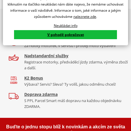
Jsme autorizovaný
kliknutím na tlačítko neukládat nám dáte najevo, že nemáme uchovávat
dealer značky EK + SUPERSPROX
informace o vaší návštěvě. Informace o tom, jaké informace a jakým
způsobem uchováváme
naleznete zde
.
2x multibrand showroom
Řetězová sada - Řetěz EK, řada SRX2, těsněný QX-kroužkem.
9 značek motocyklů, servis, oblečení, doplňky i náhradní
Ocelové kolečko a rozeta SUPERSPROX.
Neukládat info
díly, to vše v Praze a Liberci
Řetěz 520 SRX2
V pohodě pokračovat
Více než 30 let zkušeností
Ve střední třídě řetězů do 750 ccm je 520 SRX zajímavý především
Za řídítky motorek, v servisu i prodeji moto vybavení
tím, že má jako jediný na trhu ZST (samozřejmě kromě typu MVXZ).
Nadstandardní služby
Typické motorky: Honda NC 750S, Kawasaki KLR 650, KTM 690
Registrace motorky, předváděcí jízdy zdarma, výměna zboží
Enduro/Duke, zároveň se šikne pro sportovní endura a závody
a další.
čtyřkolek.
K2 Bonus
Výbava? Servis? Sleva? Ty volíš, jakou odměnu chceš!
Doprava zdarma
Řada SRX
S PPL Parcel Smart máš dopravu na každou objednávku
ZDARMA.
Nejpoužívanější řetězy prakticky pro všechny motorky. Klasická
střední třída, ze které si vybere prakticky každý, prakticky pro
každou motorku, včetně závodních mašin, čtyřkolek. Má QX
Buďte o jednu stopu blíž k novinkám a akcím ze světa
kroužek, ZST technologii. Dělá se v rozměrech 520, 525, 530. Takže