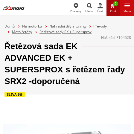
0
Prodejny
Hledat
Účet
Košík
Menu
Hledat
Domů
Na motorku
Náhradní díly a tuning
Převody
Moto řetězy
Řetězové sady EK + Supersprox
Náš kód:
P104528
Řetězová sada EK
ADVANCED EK +
SUPERSPROX s řetězem řady
SRX2 -doporučená
SLEVA 6%