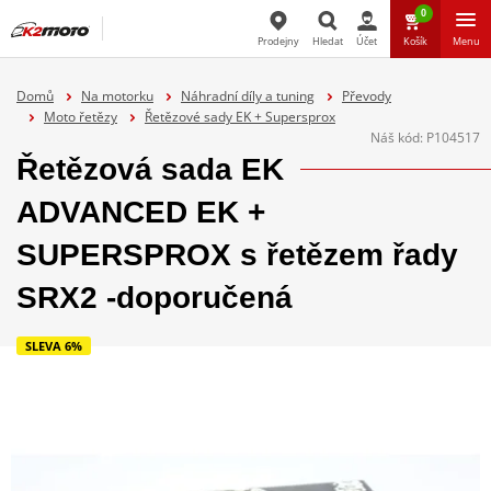
0
Prodejny
Hledat
Účet
Košík
Menu
Hledat
Domů
Na motorku
Náhradní díly a tuning
Převody
Moto řetězy
Řetězové sady EK + Supersprox
Náš kód:
P104517
Řetězová sada EK
ADVANCED EK +
SUPERSPROX s řetězem řady
SRX2 -doporučená
SLEVA 6%