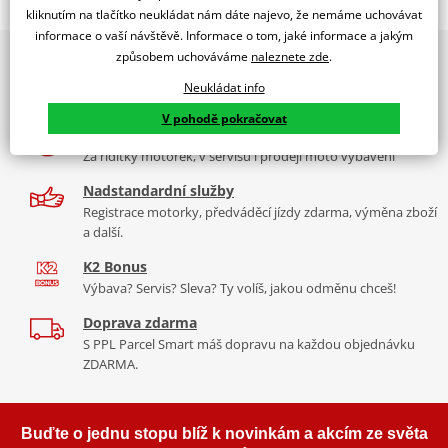
Jsme autorizovaný
kliknutím na tlačítko neukládat nám dáte najevo, že nemáme uchovávat
dealer značky EK + SUPERSPROX
informace o vaší návštěvě. Informace o tom, jaké informace a jakým
způsobem uchováváme
naleznete zde
.
2x multibrand showroom
Řetězová sada - Řetěz EK, řada SRX2, těsněný QX-kroužkem.
9 značek motocyklů, servis, oblečení, doplňky i náhradní
Ocelové kolečko a rozeta SUPERSPROX.
Neukládat info
díly, to vše v Praze a Liberci
Řetěz
530 SRX2
V pohodě pokračovat
Více než 30 let zkušeností
Ve střední třídě řetězů do 1000 ccm je 530 SRX zajímavý
Za řídítky motorek, v servisu i prodeji moto vybavení
především tím, že má jako jediný na trhu ZST (samozřejmě kromě
typu MVXZ).
Nadstandardní služby
Registrace motorky, předváděcí jízdy zdarma, výměna zboží
Typické motorky:
Triumph Tiger 955, Yamaha FZ6 Fazer, Honda
a další.
VFR 800
K2 Bonus
Výbava? Servis? Sleva? Ty volíš, jakou odměnu chceš!
Doprava zdarma
Řada SRX
S PPL Parcel Smart máš dopravu na každou objednávku
ZDARMA.
Nejpoužívanější řetězy prakticky pro všechny motorky. Klasická
střední třída, ze které si vybere prakticky každý, prakticky pro
každou motorku, včetně závodních mašin, čtyřkolek. Má QX
Buďte o jednu stopu blíž k novinkám a akcím ze světa
kroužek, ZST technologii. Dělá se v rozměrech 520, 525, 530. Takže