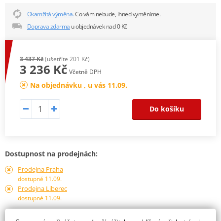
Okamžitá výměna.
Co vám nebude, ihned vyměníme.
Doprava zdarma
u objednávek nad 0 Kč
3 437 Kč
(ušetříte 201 Kč)
3 236 Kč
Včetně DPH
Na objednávku , u vás 11.09.
Do košíku
Dostupnost na prodejnách:
Prodejna Praha
dostupné 11.09.
Prodejna Liberec
dostupné 11.09.
Obraťte se na specialistu