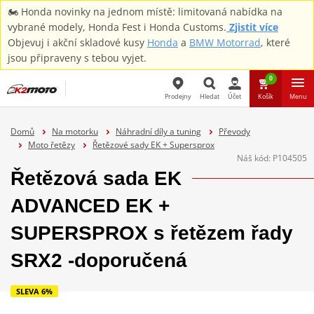
🏍️ Honda novinky na jednom místě: limitovaná nabídka na
vybrané modely, Honda Fest i Honda Customs.
Zjistit více
Objevuj i akční skladové kusy
Honda
a
BMW Motorrad
, které
jsou připraveny s tebou vyjet.
0
Prodejny
Hledat
Účet
Košík
Menu
Hledat
Domů
Na motorku
Náhradní díly a tuning
Převody
Moto řetězy
Řetězové sady EK + Supersprox
Náš kód:
P104505
Řetězová sada EK
ADVANCED EK +
SUPERSPROX s řetězem řady
SRX2 -doporučená
SLEVA 6%