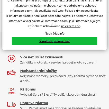
Chceme vám přinášet co nejlepší zážitek z prohlížení našich stránek a
nakupování na našem e-shopu. K tomu potřebujeme uchovat
informace o tom, jak používáte náš web. Pokud s tím nesouhlasíte,
kliknutím na tlačítko neukládat nám dáte najevo, že nemáme uchovávat
Popis a parametry
informace o vaší návštěvě. Informace o tom, jaké informace a jakým
způsobem uchováváme
naleznete zde
.
Jsme autorizovaný
dealer značky EK + SUPERSPROX
Neukládat info
2x multibrand showroom
Řetězová sada - Řetěz EK, řada SRX2, těsněný QX-kroužkem.
V pohodě pokračovat
9 značek motocyklů, servis, oblečení, doplňky i náhradní
Ocelové kolečko a rozeta SUPERSPROX.
díly, to vše v Praze a Liberci
Řetěz 520 SRX2
Více než 30 let zkušeností
Ve střední třídě řetězů do 750 ccm je 520 SRX zajímavý především
Za řídítky motorek, v servisu i prodeji moto vybavení
tím, že má jako jediný na trhu ZST (samozřejmě kromě typu MVXZ).
Nadstandardní služby
Typické motorky: Honda NC 750S, Kawasaki KLR 650, KTM 690
Registrace motorky, předváděcí jízdy zdarma, výměna zboží
Enduro/Duke, zároveň se šikne pro sportovní endura a závody
a další.
čtyřkolek.
K2 Bonus
Výbava? Servis? Sleva? Ty volíš, jakou odměnu chceš!
Doprava zdarma
Řada SRX
S PPL Parcel Smart máš dopravu na každou objednávku