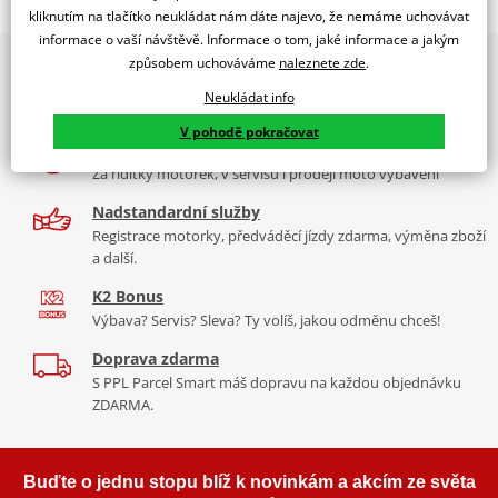
Jsme autorizovaný
kliknutím na tlačítko neukládat nám dáte najevo, že nemáme uchovávat
dealer značky EK + SUPERSPROX
informace o vaší návštěvě. Informace o tom, jaké informace a jakým
způsobem uchováváme
naleznete zde
.
2x multibrand showroom
Řetězová sada - Řetěz EK, řada SRX2, těsněný QX-kroužkem.
9 značek motocyklů, servis, oblečení, doplňky i náhradní
Ocelové kolečko a rozeta SUPERSPROX.
Neukládat info
díly, to vše v Praze a Liberci
Řetěz
525 SRX2
V pohodě pokračovat
Více než 30 let zkušeností
Ve střední třídě řetězů do 900 ccm je 525 SRX zajímavý především
Za řídítky motorek, v servisu i prodeji moto vybavení
tím, že má jako jediný na trhu ZST (samozřejmě kromě typu MVXZ).
Nadstandardní služby
Typické motorky:
BMW F800 GS, Honda VT 750 Shadow, Yamaha
Registrace motorky, předváděcí jízdy zdarma, výměna zboží
FZ8, Honda CBR 600F
a další.
K2 Bonus
Výbava? Servis? Sleva? Ty volíš, jakou odměnu chceš!
Řada SRX
Doprava zdarma
S PPL Parcel Smart máš dopravu na každou objednávku
Nejpoužívanější řetězy prakticky pro všechny motorky. Klasická
ZDARMA.
střední třída, ze které si vybere prakticky každý, prakticky pro
každou motorku, včetně závodních mašin, čtyřkolek. Má QX
kroužek, ZST technologii. Dělá se v rozměrech 520, 525, 530. Takže
Buďte o jednu stopu blíž k novinkám a akcím ze světa
ho nedáte akorát na malý “prdlavky”, ale pro ty by byl stejně