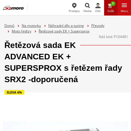
0
Prodejny
Hledat
Účet
Košík
Menu
Hledat
Domů
Na motorku
Náhradní díly a tuning
Převody
Moto řetězy
Řetězové sady EK + Supersprox
Náš kód:
P104481
Řetězová sada EK
ADVANCED EK +
SUPERSPROX s řetězem řady
SRX2 -doporučená
SLEVA 6%