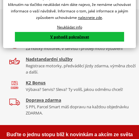
Jsme autorizovaný
kliknutím na tlačítko neukládat nám dáte najevo, že nemáme uchovávat
dealer značky EK + SUPERSPROX
informace o vaší návštěvě. Informace o tom, jaké informace a jakým
způsobem uchováváme
naleznete zde
.
2x multibrand showroom
Řetězová sada - Řetěz EK, řada SRX2, těsněný QX-kroužkem.
9 značek motocyklů, servis, oblečení, doplňky i náhradní
Ocelové kolečko a rozeta SUPERSPROX.
Neukládat info
díly, to vše v Praze a Liberci
Řetěz 520 SRX2
V pohodě pokračovat
Více než 30 let zkušeností
Ve střední třídě řetězů do 750 ccm je 520 SRX zajímavý především
Za řídítky motorek, v servisu i prodeji moto vybavení
tím, že má jako jediný na trhu ZST (samozřejmě kromě typu MVXZ).
Nadstandardní služby
Typické motorky: Honda NC 750S, Kawasaki KLR 650, KTM 690
Registrace motorky, předváděcí jízdy zdarma, výměna zboží
Enduro/Duke, zároveň se šikne pro sportovní endura a závody
a další.
čtyřkolek.
K2 Bonus
Výbava? Servis? Sleva? Ty volíš, jakou odměnu chceš!
Doprava zdarma
Řada SRX
S PPL Parcel Smart máš dopravu na každou objednávku
ZDARMA.
Nejpoužívanější řetězy prakticky pro všechny motorky. Klasická
střední třída, ze které si vybere prakticky každý, prakticky pro
každou motorku, včetně závodních mašin, čtyřkolek. Má QX
Buďte o jednu stopu blíž k novinkám a akcím ze světa
kroužek, ZST technologii. Dělá se v rozměrech 520, 525, 530. Takže