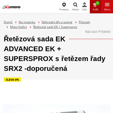
0
Prodejny
Hledat
Účet
Košík
Menu
Hledat
Domů
Na motorku
Náhradní díly a tuning
Převody
Moto řetězy
Řetězové sady EK + Supersprox
Náš kód:
P104443
Řetězová sada EK
ADVANCED EK +
SUPERSPROX s řetězem řady
SRX2 -doporučená
SLEVA 6%