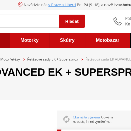
Navštivte nás
v Praze a Liberci
Po–Pá (9–18), a nově i
v sobot
Po
Hledat
Ko
Motorky
Skútry
Motobazar
Moto řetězy
Řetězové sady EK + Supersprox
Řetězová sada EK ADVANCE
DVANCED EK + SUPERSPRO
Okamžitá výměna.
Co vám
nebude, ihned vyměníme.