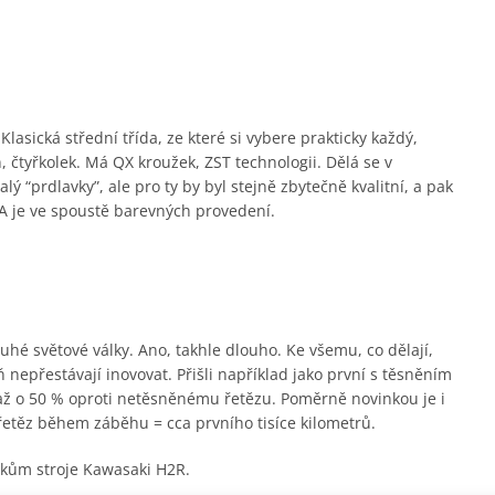
lasická střední třída, ze které si vybere prakticky každý,
 čtyřkolek. Má QX kroužek, ZST technologii. Dělá se v
 “prdlavky”, ale pro ty by byl stejně zbytečně kvalitní, a pak
 je ve spoustě barevných provedení.
hé světové války. Ano, takhle dlouho. Ke všemu, co dělají,
 nepřestávají inovovat. Přišli například jako první s těsněním
 až o 50 % oproti netěsněnému řetězu. Poměrně novinkou je i
řetěz během záběhu = cca prvního tisíce kilometrů.
árokům stroje Kawasaki H2R.