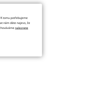
. K tomu potřebujeme
dat nám dáte najevo, že
 uchováváme
naleznete