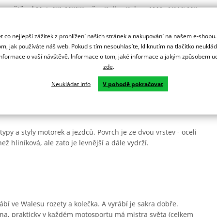
lém světě od MotoGP, MXGP, přes Rallye Dakar, AMA, ADAC MX
 co nejlepší zážitek z prohlížení našich stránek a nakupování na našem e-shopu
ní.
m, jak používáte náš web. Pokud s tím nesouhlasíte, kliknutím na tlačítko neuklá
formace o vaší návštěvě. Informace o tom, jaké informace a jakým způsobem
zde
.
rsprox zesílené zuby pro delší životnost a jsou odlehčená.
Neukládat info
V pohodě pokračovat
ady.
ypy a styly motorek a jezdců. Povrch je ze dvou vrstev - oceli
ež hliníková, ale zato je levnější a dále vydrží.
ábí ve Walesu rozety a kolečka. A vyrábí je sakra dobře.
na, prakticky v každém motosportu má mistra světa (celkem