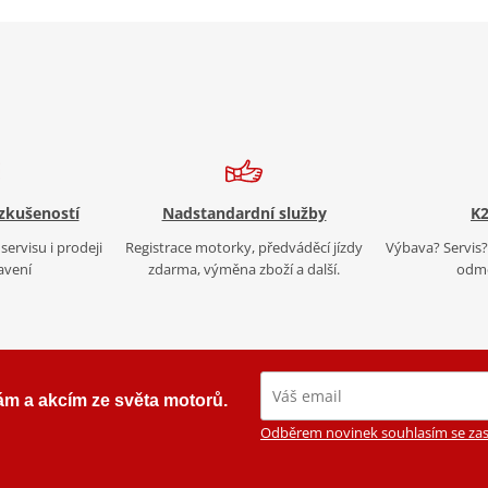
 zkušeností
Nadstandardní služby
K2
servisu i prodeji
Registrace motorky, předváděcí jízdy
Výbava? Servis? 
avení
zdarma, výměna zboží a další.
odmě
ám a akcím ze světa motorů.
Odběrem novinek souhlasím se zas