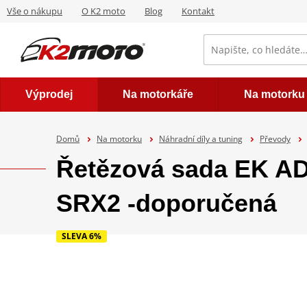
Vše o nákupu
O K2 moto
Blog
Kontakt
Výprodej
Na motorkáře
Na motorku
Domů
Na motorku
Náhradní díly a tuning
Převody
Řetězová sada EK A
SRX2 -doporučená
SLEVA 6%