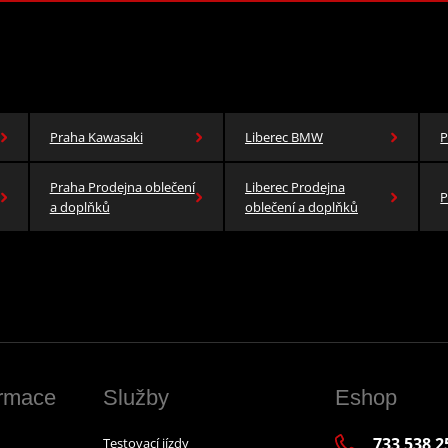
Praha Kawasaki
Liberec BMW
P
Praha Prodejna oblečení
Liberec Prodejna
P
a doplňků
oblečení a doplňků
ormace
Služby
Eshop
733 538 2
Testovací jízdy