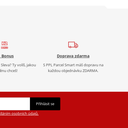
 Bonus
Doprava zdarma
Sleva? Ty volíš, jakou
S PPL Parcel Smart máš dopravu na
nu chceš!
každou objednávku ZDARMA.
Přihlásit se
íláním osobních údajů.