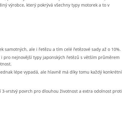
diný výrobce, který pokrývá všechny typy motorek a to v
ek samotných, ale i řetězu a tím celé řetězové sady až o 10%.
i pro nejnovější typy japonských řetězů s větším průměrem
tnost.
 jednak lépe vypadá, ale hlavně má díky tomu každý konkrétní
í 3-vrstvý povrch pro dlouhou životnost a extra odolnost proti