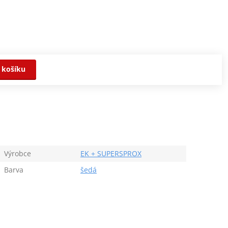
 košíku
Výrobce
EK + SUPERSPROX
Barva
šedá