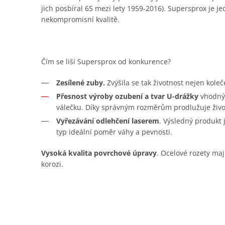
jich posbíral 65 mezi lety 1959-2016). Supersprox je je
nekompromisní kvalitě.
Čím se liší Supersprox od konkurence?
Zesílené zuby.
Zvýšila se tak životnost nejen koleč
Přesnost výroby ozubení a tvar U-drážky
vhodný 
válečku. Díky správným rozměrům prodlužuje živo
Vyřezávání odlehčení laserem
. Výsledný produkt
typ ideální poměr váhy a pevnosti.
Vysoká kvalita povrchové úpravy
. Ocelové rozety maj
korozi.