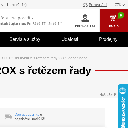
u
v Liberci (9–14)
Porovnání
CZK
0
třebujete poradit?
ntaktujte nás
Po-Pá (9-17), So (9-14)
PŘIHLÁSIT SE
KOŠÍK
Servis a služby
Události
Prodejny
D EK + SUPERSPROX s řetězem řady SRX2 -doporučená
X s řetězem řady
Náš kód:
P104407
Doprava zdarma
u
objednávek nad 0 Kč