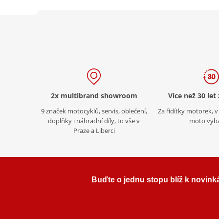
2x multibrand showroom
Více než 30 let
9 značek motocyklů, servis, oblečení,
Za řídítky motorek, v 
doplňky i náhradní díly, to vše v
moto vyb
Praze a Liberci
Buďte o jednu stopu blíž k novink