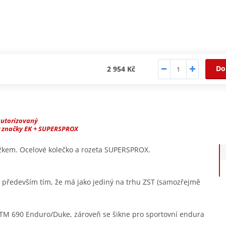
Do
2 954 Kč
autorizovaný
r značky EK + SUPERSPROX
užkem. Ocelové kolečko a rozeta SUPERSPROX.
ý především tím, že má jako jediný na trhu ZST (samozřejmě
TM 690 Enduro/Duke, zároveň se šikne pro sportovní endura