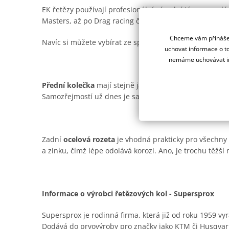
EK řetězy používají profesionální závodní týmy na ce
Masters, až po Drag racing či Road racing.
Chceme vám přinášet
Navíc si můžete vybírat ze spousty barevných provede
uchovat informace o to
nemáme uchovávat in
Přední kolečka
mají stejně jako ocelové rozety od Supe
Samozřejmostí už dnes je samočistící drážka pro offro
Zadní
ocelová rozeta
je vhodná prakticky pro všechny t
a zinku, čímž lépe odolává korozi. Ano, je trochu těžší n
Informace o výrobci řetězových kol - Supersprox
Supersprox je rodinná firma, která již od roku 1959 vyr
Dodává do prvovýroby pro značky jako KTM či Husqvar