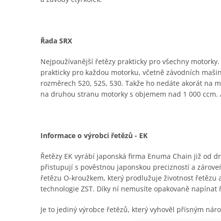
Řada SRX
Nejpoužívanější řetězy prakticky pro všechny motorky. K
prakticky pro každou motorku, včetně závodních mašin,
rozměrech 520, 525, 530. Takže ho nedáte akorát na malý
na druhou stranu motorky s objemem nad 1 000 ccm. A
Informace o výrobci řetězů - EK
Řetězy EK vyrábí japonská firma Enuma Chain již od dru
přistupují s pověstnou japonskou precizností a zároveň
řetězu O-kroužkem, který prodlužuje životnost řetězu
technologie ZST. Díky ní nemusíte opakovaně napínat 
Je to jediný výrobce řetězů, který vyhověl přísným n