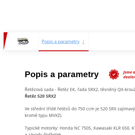
Popis a parametry
Jsme 
Popis a parametry
deale
Řetězová sada - Řetěz EK, řada SRX2, těsněný QX-kro
Řetěz 520 SRX2
Ve střední třídě řetězů do 750 ccm je 520 SRX zajímav
kromě typu MVXZ).
Typické motorky: Honda NC 750S, Kawasaki KLR 650, K
a závody čtyřkolek.