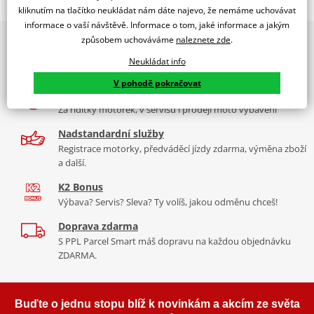
Jsme autorizovaný
kliknutím na tlačítko neukládat nám dáte najevo, že nemáme uchovávat
dealer značky EK + SUPERSPROX
informace o vaší návštěvě. Informace o tom, jaké informace a jakým
způsobem uchováváme
naleznete zde
.
2x multibrand showroom
Řetězová sada - Řetěz EK, řada SRX2, těsněný QX-kroužkem.
9 značek motocyklů, servis, oblečení, doplňky i náhradní
Ocelové kolečko a rozeta SUPERSPROX.
Neukládat info
díly, to vše v Praze a Liberci
Řetěz
525 SRX2
V pohodě pokračovat
Více než 30 let zkušeností
Ve střední třídě řetězů do 900 ccm je 525 SRX zajímavý především
Za řídítky motorek, v servisu i prodeji moto vybavení
tím, že má jako jediný na trhu ZST (samozřejmě kromě typu MVXZ).
Nadstandardní služby
Typické motorky:
BMW F800 GS, Honda VT 750 Shadow, Yamaha
Registrace motorky, předváděcí jízdy zdarma, výměna zboží
FZ8, Honda CBR 600F
a další.
K2 Bonus
Výbava? Servis? Sleva? Ty volíš, jakou odměnu chceš!
Řada SRX
Doprava zdarma
S PPL Parcel Smart máš dopravu na každou objednávku
Nejpoužívanější řetězy prakticky pro všechny motorky. Klasická
ZDARMA.
střední třída, ze které si vybere prakticky každý, prakticky pro
každou motorku, včetně závodních mašin, čtyřkolek. Má QX
kroužek, ZST technologii. Dělá se v rozměrech 520, 525, 530. Takže
Buďte o jednu stopu blíž k novinkám a akcím ze světa
ho nedáte akorát na malý “prdlavky”, ale pro ty by byl stejně