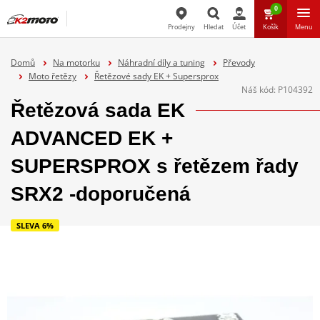
0
Prodejny
Hledat
Účet
Košík
Menu
Hledat
Domů
Na motorku
Náhradní díly a tuning
Převody
Moto řetězy
Řetězové sady EK + Supersprox
Náš kód:
P104392
Řetězová sada EK
ADVANCED EK +
SUPERSPROX s řetězem řady
SRX2 -doporučená
SLEVA 6%