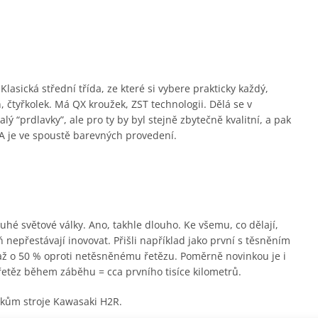
lasická střední třída, ze které si vybere prakticky každý,
 čtyřkolek. Má QX kroužek, ZST technologii. Dělá se v
 “prdlavky”, ale pro ty by byl stejně zbytečně kvalitní, a pak
 je ve spoustě barevných provedení.
hé světové války. Ano, takhle dlouho. Ke všemu, co dělají,
 nepřestávají inovovat. Přišli například jako první s těsněním
 až o 50 % oproti netěsněnému řetězu. Poměrně novinkou je i
řetěz během záběhu = cca prvního tisíce kilometrů.
árokům stroje Kawasaki H2R.