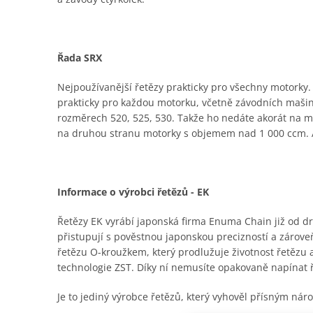
Řada SRX
Nejpoužívanější řetězy prakticky pro všechny motorky. K
prakticky pro každou motorku, včetně závodních mašin,
rozměrech 520, 525, 530. Takže ho nedáte akorát na malý
na druhou stranu motorky s objemem nad 1 000 ccm. A
Informace o výrobci řetězů - EK
Řetězy EK vyrábí japonská firma Enuma Chain již od dru
přistupují s pověstnou japonskou precizností a zároveň
řetězu O-kroužkem, který prodlužuje životnost řetězu
technologie ZST. Díky ní nemusíte opakovaně napínat 
Je to jediný výrobce řetězů, který vyhověl přísným n