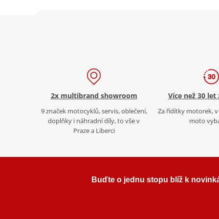
2x multibrand showroom
Více než 30 let
9 značek motocyklů, servis, oblečení,
Za řídítky motorek, v 
doplňky i náhradní díly, to vše v
moto vyb
Praze a Liberci
Buďte o jednu stopu blíž k novink