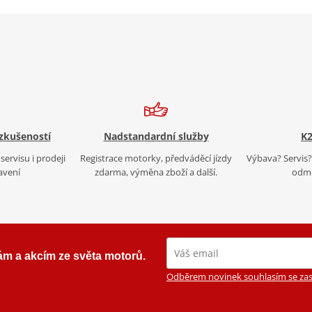
 zkušeností
Nadstandardní služby
K2
servisu i prodeji
Registrace motorky, předváděcí jízdy
Výbava? Servis? 
avení
zdarma, výměna zboží a další.
odmě
ám a akcím ze světa motorů.
Odběrem novinek souhlasím se zas