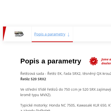
Popis a parametry
Jsme 
Popis a parametry
deale
Řetězová sada - Řetěz EK, řada SRX2, těsněný QX-kro
Řetěz 520 SRX2
Ve střední třídě řetězů do 750 ccm je 520 SRX zajímav
kromě typu MVXZ).
Typické motorky: Honda NC 750S, Kawasaki KLR 650, K
a závody čtyřkolek.