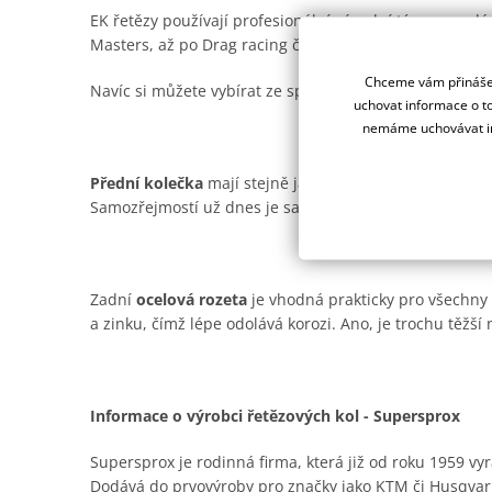
EK řetězy používají profesionální závodní týmy na ce
Masters, až po Drag racing či Road racing.
Chceme vám přinášet
Navíc si můžete vybírat ze spousty barevných provede
uchovat informace o to
nemáme uchovávat in
Přední kolečka
mají stejně jako ocelové rozety od Supe
Samozřejmostí už dnes je samočistící drážka pro offro
Zadní
ocelová rozeta
je vhodná prakticky pro všechny t
a zinku, čímž lépe odolává korozi. Ano, je trochu těžší n
Informace o výrobci řetězových kol - Supersprox
Supersprox je rodinná firma, která již od roku 1959 vyr
Dodává do prvovýroby pro značky jako KTM či Husqvar