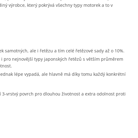
diný výrobce, který pokrývá všechny typy motorek a to v
ek samotných, ale i řetězu a tím celé řetězové sady až o 10%.
i pro nejnovější typy japonských řetězů s větším průměrem
tnost.
 jednak lépe vypadá, ale hlavně má díky tomu každý konkrétní
í 3-vrstvý povrch pro dlouhou životnost a extra odolnost proti