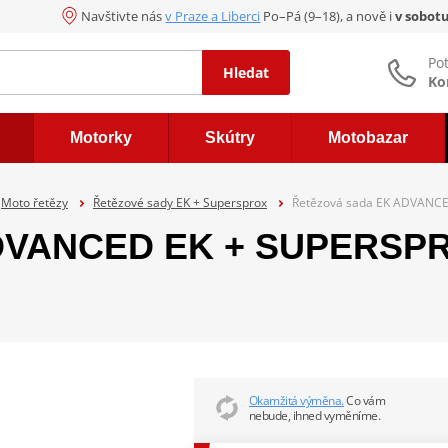
Navštivte nás
v Praze a Liberci
Po–Pá (9–18), a nově i
v sobot
Po
Hledat
Ko
Motorky
Skútry
Motobazar
Moto řetězy
Řetězové sady EK + Supersprox
Řetězová sada EK ADVANCE
DVANCED EK + SUPERSPRO
Okamžitá výměna.
Co vám
nebude, ihned vyměníme.