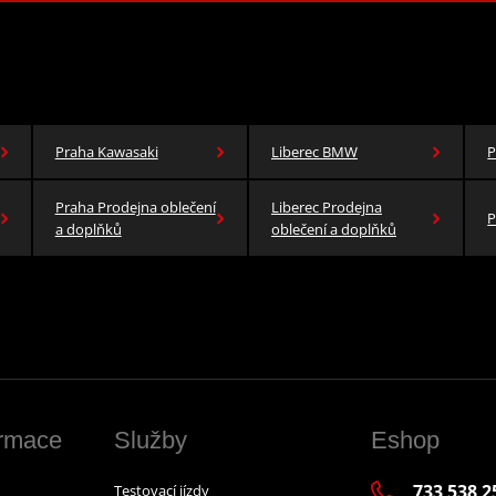
Praha Kawasaki
Liberec BMW
P
Praha Prodejna oblečení
Liberec Prodejna
P
a doplňků
oblečení a doplňků
ormace
Služby
Eshop
733 538 2
Testovací jízdy