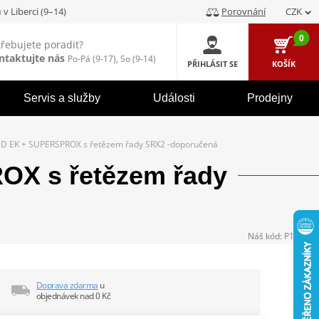
u
v Liberci (9–14)
Porovnání
CZK
0
třebujete poradit?
ntaktujte nás
Po-Pá (9-17), So (9-14)
PŘIHLÁSIT SE
KOŠÍK
Servis a služby
Události
Prodejny
D EK + SUPERSPROX s řetězem řady SRX2 -doporučená
X s řetězem řady
Náš kód:
P104386
Doprava zdarma
u
objednávek nad 0 Kč