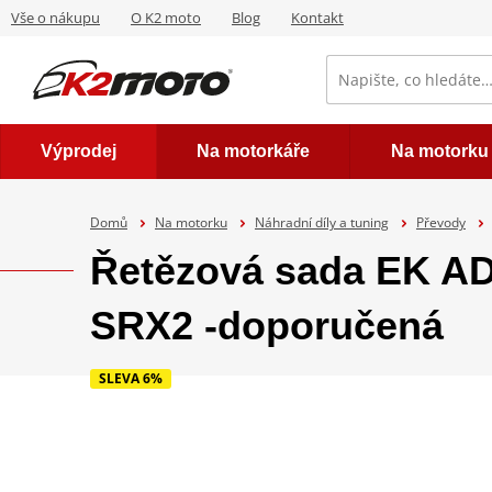
Vše o nákupu
O K2 moto
Blog
Kontakt
Výprodej
Na motorkáře
Na motorku
Domů
Na motorku
Náhradní díly a tuning
Převody
Řetězová sada EK A
SRX2 -doporučená
SLEVA 6%