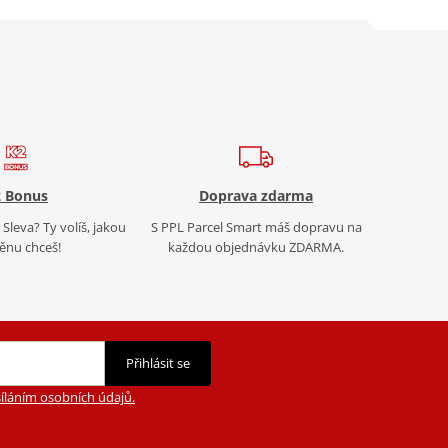
 Bonus
Doprava zdarma
Sleva? Ty volíš, jakou
S PPL Parcel Smart máš dopravu na
nu chceš!
každou objednávku ZDARMA.
Přihlásit se
íláním osobních údajů.