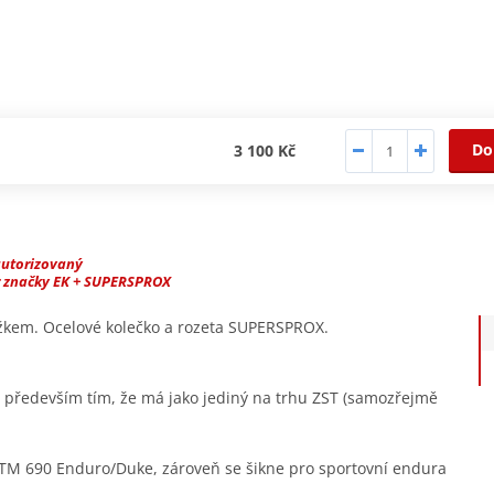
Do
3 100 Kč
autorizovaný
r značky EK + SUPERSPROX
užkem. Ocelové kolečko a rozeta SUPERSPROX.
ý především tím, že má jako jediný na trhu ZST (samozřejmě
TM 690 Enduro/Duke, zároveň se šikne pro sportovní endura