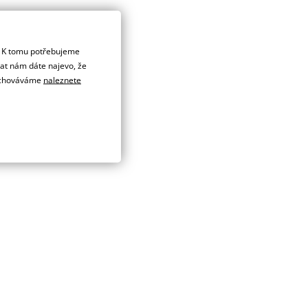
. K tomu potřebujeme
dat nám dáte najevo, že
 uchováváme
naleznete