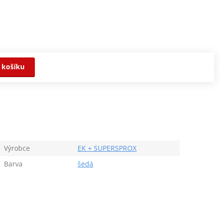
 košíku
Výrobce
EK + SUPERSPROX
Barva
šedá