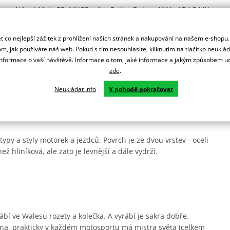
lém světě od MotoGP, MXGP, přes Rallye Dakar, AMA, ADAC MX
 co nejlepší zážitek z prohlížení našich stránek a nakupování na našem e-shopu
ní.
m, jak používáte náš web. Pokud s tím nesouhlasíte, kliknutím na tlačítko neuklá
formace o vaší návštěvě. Informace o tom, jaké informace a jakým způsobem
zde
.
rsprox zesílené zuby pro delší životnost a jsou odlehčená.
Neukládat info
V pohodě pokračovat
ady.
ypy a styly motorek a jezdců. Povrch je ze dvou vrstev - oceli
ež hliníková, ale zato je levnější a dále vydrží.
ábí ve Walesu rozety a kolečka. A vyrábí je sakra dobře.
na, prakticky v každém motosportu má mistra světa (celkem