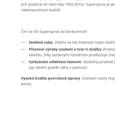
jich posbíral 65 mezi lety 1959-2016). Supersprox je je
nekompromisní kvalitě.
Čím se liší Supersprox od konkurence?
Zesílené zuby.
Zvýšila se tak životnost nejen koleč
Přesnost výroby ozubení a tvar U-drážky
vhodný 
válečku. Díky správným rozměrům prodlužuje živo
Vyřezávání odlehčení laserem
. Výsledný produkt
typ ideální poměr váhy a pevnosti.
Vysoká kvalita povrchové úpravy
. Ocelové rozety maj
korozi.