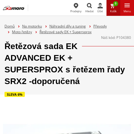
0
Prodejny
Hledat
Účet
Košík
Menu
Hledat
Domů
Na motorku
Náhradní díly a tuning
Převody
Moto řetězy
Řetězové sady EK + Supersprox
Náš kód:
P104380
Řetězová sada EK
ADVANCED EK +
SUPERSPROX s řetězem řady
SRX2 -doporučená
SLEVA 6%