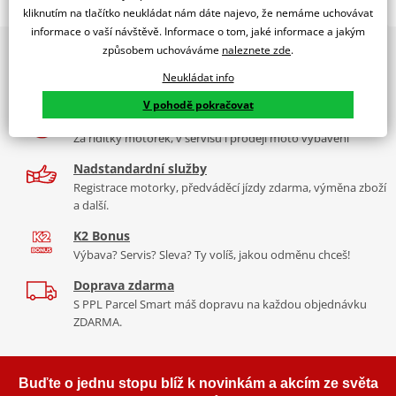
Jsme autorizovaný
kliknutím na tlačítko neukládat nám dáte najevo, že nemáme uchovávat
dealer značky EK + SUPERSPROX
informace o vaší návštěvě. Informace o tom, jaké informace a jakým
způsobem uchováváme
naleznete zde
.
2x multibrand showroom
Řetězová sada - Řetěz EK, řada SRX2, těsněný QX-kroužkem.
9 značek motocyklů, servis, oblečení, doplňky i náhradní
Ocelové kolečko a rozeta SUPERSPROX.
Neukládat info
díly, to vše v Praze a Liberci
Řetěz 520 SRX2
V pohodě pokračovat
Více než 30 let zkušeností
Ve střední třídě řetězů do 750 ccm je 520 SRX zajímavý především
Za řídítky motorek, v servisu i prodeji moto vybavení
tím, že má jako jediný na trhu ZST (samozřejmě kromě typu MVXZ).
Nadstandardní služby
Typické motorky: Honda NC 750S, Kawasaki KLR 650, KTM 690
Registrace motorky, předváděcí jízdy zdarma, výměna zboží
Enduro/Duke, zároveň se šikne pro sportovní endura a závody
a další.
čtyřkolek.
K2 Bonus
Výbava? Servis? Sleva? Ty volíš, jakou odměnu chceš!
Doprava zdarma
Řada SRX
S PPL Parcel Smart máš dopravu na každou objednávku
ZDARMA.
Nejpoužívanější řetězy prakticky pro všechny motorky. Klasická
střední třída, ze které si vybere prakticky každý, prakticky pro
každou motorku, včetně závodních mašin, čtyřkolek. Má QX
Buďte o jednu stopu blíž k novinkám a akcím ze světa
kroužek, ZST technologii. Dělá se v rozměrech 520, 525, 530. Takže