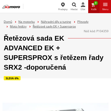
0
Prodejny
Hledat
Účet
Košík
Menu
Hledat
Domů
Na motorku
Náhradní díly a tuning
Převody
Moto řetězy
Řetězové sady EK + Supersprox
Náš kód:
P104359
Řetězová sada EK
ADVANCED EK +
SUPERSPROX s řetězem řady
SRX2 -doporučená
SLEVA 6%