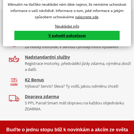
Jsme autorizovaný
kliknutím na tlačítko neukládat nám dáte najevo, že nemáme uchovávat
dealer značky EK + SUPERSPROX
informace o vaší návštěvě. Informace o tom, jaké informace a jakým
způsobem uchováváme
naleznete zde
.
2x multibrand showroom
Řetězová sada - Řetěz EK, řada SRX2, těsněný QX-kroužkem.
9 značek motocyklů, servis, oblečení, doplňky i náhradní
Ocelové kolečko a rozeta SUPERSPROX.
Neukládat info
díly, to vše v Praze a Liberci
Řetěz 520 SRX2
V pohodě pokračovat
Více než 30 let zkušeností
Ve střední třídě řetězů do 750 ccm je 520 SRX zajímavý především
Za řídítky motorek, v servisu i prodeji moto vybavení
tím, že má jako jediný na trhu ZST (samozřejmě kromě typu MVXZ).
Nadstandardní služby
Typické motorky: Honda NC 750S, Kawasaki KLR 650, KTM 690
Registrace motorky, předváděcí jízdy zdarma, výměna zboží
Enduro/Duke, zároveň se šikne pro sportovní endura a závody
a další.
čtyřkolek.
K2 Bonus
Výbava? Servis? Sleva? Ty volíš, jakou odměnu chceš!
Doprava zdarma
Řada SRX
S PPL Parcel Smart máš dopravu na každou objednávku
ZDARMA.
Nejpoužívanější řetězy prakticky pro všechny motorky. Klasická
střední třída, ze které si vybere prakticky každý, prakticky pro
každou motorku, včetně závodních mašin, čtyřkolek. Má QX
Buďte o jednu stopu blíž k novinkám a akcím ze světa
kroužek, ZST technologii. Dělá se v rozměrech 520, 525, 530. Takže