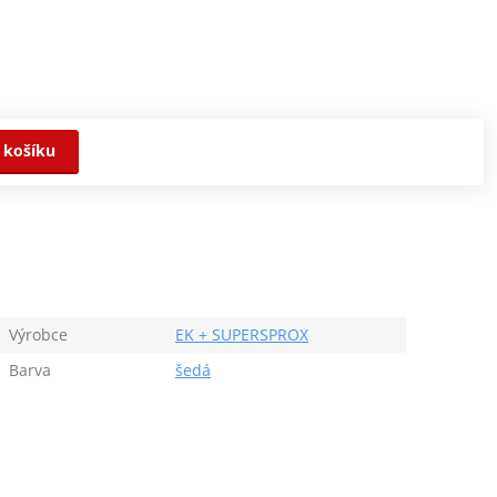
 košíku
Výrobce
EK + SUPERSPROX
Barva
šedá