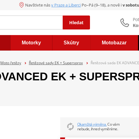
Navštivte nás
v Praze a Liberci
Po–Pá (9–18), a nově i
v sobot
Po
Hledat
Ko
Motorky
Skútry
Motobazar
Moto řetězy
Řetězové sady EK + Supersprox
Řetězová sada EK ADVANCE
DVANCED EK + SUPERSPRO
Okamžitá výměna.
Co vám
nebude, ihned vyměníme.