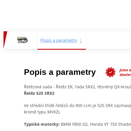
Popis a parametry
Jsme 
Popis a parametry
deale
Řetězová sada - Řetěz EK, řada SRX2, těsněný QX-kro
Řetěz
525 SRX2
Ve střední třídě řetězů do 900 ccm je 525 SRX zajímav
kromě typu MVXZ).
Typické motorky:
BMW F800 GS, Honda VT 750 Shado