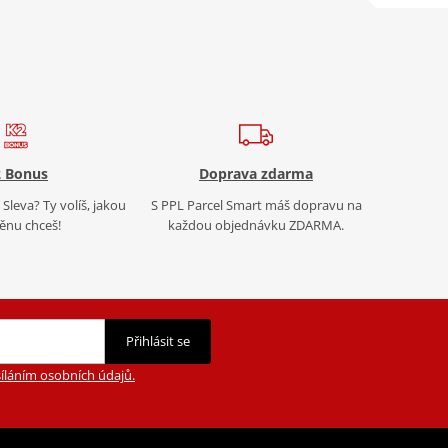
 Bonus
Doprava zdarma
Sleva? Ty volíš, jakou
S PPL Parcel Smart máš dopravu na
nu chceš!
každou objednávku ZDARMA.
Přihlásit se
íláním osobních údajů.