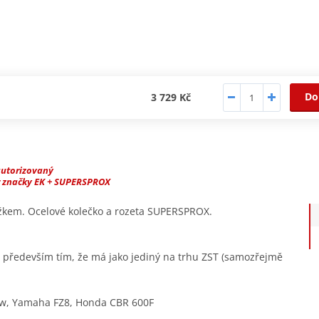
Do
3 729 Kč
autorizovaný
r značky EK + SUPERSPROX
užkem. Ocelové kolečko a rozeta SUPERSPROX.
ý především tím, že má jako jediný na trhu ZST (samozřejmě
w, Yamaha FZ8, Honda CBR 600F