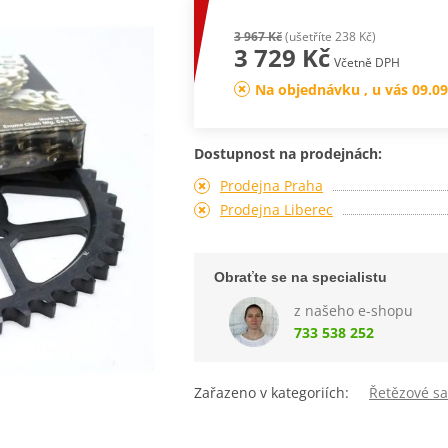
3 967 Kč
(ušetříte 238 Kč)
3 729 Kč
Včetně DPH
Na objednávku , u vás 09.09
Dostupnost na prodejnách:
Prodejna Praha
Prodejna Liberec
Obraťte se na specialistu
z našeho e-shopu
733 538 252
Zařazeno v kategoriích:
Řetězové s