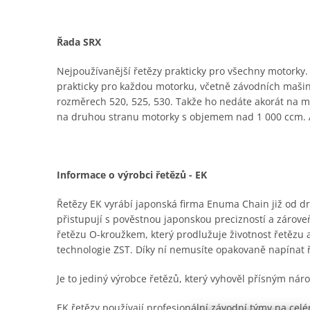
Řada SRX
Nejpoužívanější řetězy prakticky pro všechny motorky. K
prakticky pro každou motorku, včetně závodních mašin,
rozměrech 520, 525, 530. Takže ho nedáte akorát na malý
na druhou stranu motorky s objemem nad 1 000 ccm. A
Informace o výrobci řetězů - EK
Řetězy EK vyrábí japonská firma Enuma Chain již od dru
přistupují s pověstnou japonskou precizností a zároveň
řetězu O-kroužkem, který prodlužuje životnost řetězu
technologie ZST. Díky ní nemusíte opakovaně napínat 
Je to jediný výrobce řetězů, který vyhověl přísným n
EK řetězy používají profesionální závodní týmy na ce