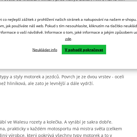
ní.
 co nejlepší zážitek z prohlížení našich stránek a nakupování na našem e-shopu
m, jak používáte náš web. Pokud s tím nesouhlasíte, kliknutím na tlačítko neuklá
formace o vaší návštěvě. Informace o tom, jaké informace a jakým způsobem
zde
.
rsprox zesílené zuby pro delší životnost a jsou odlehčená.
Neukládat info
V pohodě pokračovat
ady.
ypy a styly motorek a jezdců. Povrch je ze dvou vrstev - oceli
ež hliníková, ale zato je levnější a dále vydrží.
ábí ve Walesu rozety a kolečka. A vyrábí je sakra dobře.
na, prakticky v každém motosportu má mistra světa (celkem
diný výrobce, který pokrývá všechny typy motorek a to v