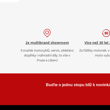
2x multibrand showroom
Více než 30 let
9 značek motocyklů, servis, oblečení,
Za řídítky motorek, v 
doplňky i náhradní díly, to vše v
moto vyb
Praze a Liberci
Buďte o jednu stopu blíž k novink