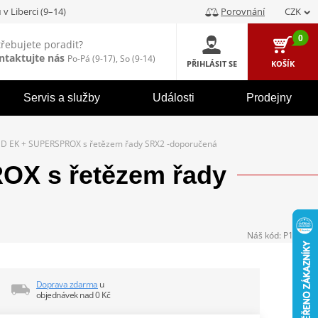
u
v Liberci (9–14)
Porovnání
CZK
0
třebujete poradit?
ntaktujte nás
Po-Pá (9-17), So (9-14)
PŘIHLÁSIT SE
KOŠÍK
Servis a služby
Události
Prodejny
D EK + SUPERSPROX s řetězem řady SRX2 -doporučená
X s řetězem řady
Náš kód:
P104353
Doprava zdarma
u
objednávek nad 0 Kč