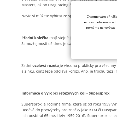
Masters, až po Drag racing či Road racing.
Navíc si můžete vybírat ze spousty barevných provede
Chceme vám přinášet
uchovat informace o to
nemáme uchovávat in
Přední kolečka
mají stejně jako ocelové rozety od Supe
Samozřejmostí už dnes je samočistící drážka pro offro
Zadní
ocelová rozeta
je vhodná prakticky pro všechny t
a zinku, čímž lépe odolává korozi. Ano, je trochu těžší n
Informace o výrobci řetězových kol - Supersprox
Supersprox je rodinná firma, která již od roku 1959 vyr
Dodává do prvovýroby pro značky jako KTM či Husqvar
jich posbíral 65 mezi lety 1959-2016). Supersprox je je