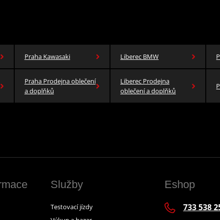
Praha Kawasaki
Liberec BMW
P
Praha Prodejna oblečení
Liberec Prodejna
P
a doplňků
oblečení a doplňků
ormace
Služby
Eshop
733 538 2
Testovací jízdy