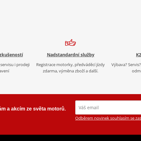
 zkušeností
Nadstandardní služby
K2
servisu i prodeji
Registrace motorky, předváděcí jízdy
Výbava? Servis? 
avení
zdarma, výměna zboží a další.
odmě
ám a akcím ze světa motorů.
Odběrem novinek souhlasím se zas