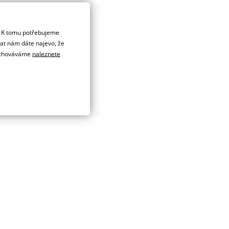
. K tomu potřebujeme
dat nám dáte najevo, že
 uchováváme
naleznete