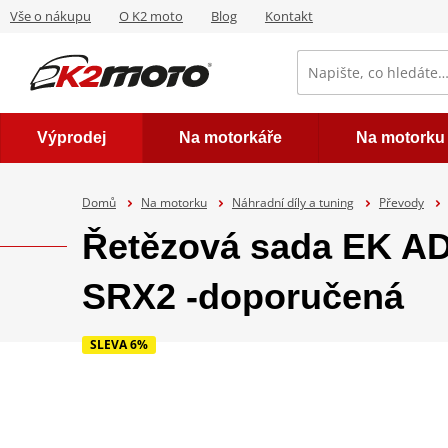
Vše o nákupu
O K2 moto
Blog
Kontakt
Výprodej
Na motorkáře
Na motorku
Domů
Na motorku
Náhradní díly a tuning
Převody
Řetězová sada EK A
SRX2 -doporučená
SLEVA 6%