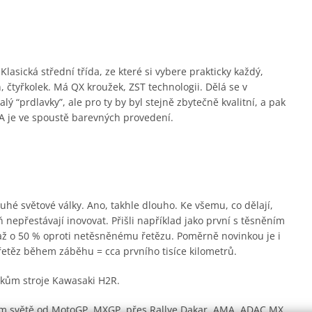
lasická střední třída, ze které si vybere prakticky každý,
 čtyřkolek. Má QX kroužek, ZST technologii. Dělá se v
 “prdlavky”, ale pro ty by byl stejně zbytečně kvalitní, a pak
 je ve spoustě barevných provedení.
hé světové války. Ano, takhle dlouho. Ke všemu, co dělají,
 nepřestávají inovovat. Přišli například jako první s těsněním
 až o 50 % oproti netěsněnému řetězu. Poměrně novinkou je i
řetěz během záběhu = cca prvního tisíce kilometrů.
árokům stroje Kawasaki H2R.
lém světě od MotoGP, MXGP, přes Rallye Dakar, AMA, ADAC MX