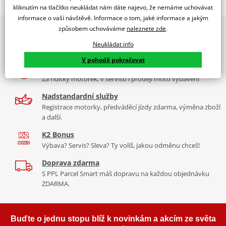
Jsme autorizovaný
kliknutím na tlačítko neukládat nám dáte najevo, že nemáme uchovávat
dealer značky EK + SUPERSPROX
informace o vaší návštěvě. Informace o tom, jaké informace a jakým
způsobem uchováváme
naleznete zde
.
2x multibrand showroom
Řetězová sada - Řetěz EK, řada SRX2, těsněný QX-kroužkem.
9 značek motocyklů, servis, oblečení, doplňky i náhradní
Ocelové kolečko a rozeta SUPERSPROX.
Neukládat info
díly, to vše v Praze a Liberci
Řetěz 520 SRX2
V pohodě pokračovat
Více než 30 let zkušeností
Ve střední třídě řetězů do 750 ccm je 520 SRX zajímavý především
Za řídítky motorek, v servisu i prodeji moto vybavení
tím, že má jako jediný na trhu ZST (samozřejmě kromě typu MVXZ).
Nadstandardní služby
Typické motorky: Honda NC 750S, Kawasaki KLR 650, KTM 690
Registrace motorky, předváděcí jízdy zdarma, výměna zboží
Enduro/Duke, zároveň se šikne pro sportovní endura a závody
a další.
čtyřkolek.
K2 Bonus
Výbava? Servis? Sleva? Ty volíš, jakou odměnu chceš!
Doprava zdarma
Řada SRX
S PPL Parcel Smart máš dopravu na každou objednávku
ZDARMA.
Nejpoužívanější řetězy prakticky pro všechny motorky. Klasická
střední třída, ze které si vybere prakticky každý, prakticky pro
každou motorku, včetně závodních mašin, čtyřkolek. Má QX
Buďte o jednu stopu blíž k novinkám a akcím ze světa
kroužek, ZST technologii. Dělá se v rozměrech 520, 525, 530. Takže