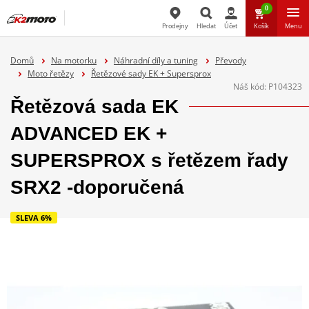
0
Prodejny
Hledat
Účet
Košík
Menu
Hledat
Domů
Na motorku
Náhradní díly a tuning
Převody
Moto řetězy
Řetězové sady EK + Supersprox
Náš kód:
P104323
Řetězová sada EK
ADVANCED EK +
SUPERSPROX s řetězem řady
SRX2 -doporučená
SLEVA 6%