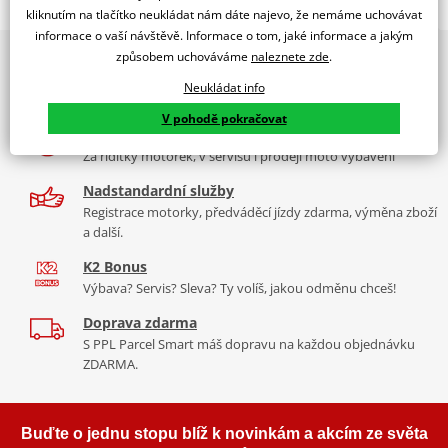
Jsme autorizovaný
kliknutím na tlačítko neukládat nám dáte najevo, že nemáme uchovávat
dealer značky EK + SUPERSPROX
informace o vaší návštěvě. Informace o tom, jaké informace a jakým
způsobem uchováváme
naleznete zde
.
2x multibrand showroom
Řetězová sada - Řetěz EK, řada SRX2, těsněný QX-kroužkem.
9 značek motocyklů, servis, oblečení, doplňky i náhradní
Ocelové kolečko a rozeta SUPERSPROX.
Neukládat info
díly, to vše v Praze a Liberci
Řetěz 520 SRX2
V pohodě pokračovat
Více než 30 let zkušeností
Ve střední třídě řetězů do 750 ccm je 520 SRX zajímavý především
Za řídítky motorek, v servisu i prodeji moto vybavení
tím, že má jako jediný na trhu ZST (samozřejmě kromě typu MVXZ).
Nadstandardní služby
Typické motorky: Honda NC 750S, Kawasaki KLR 650, KTM 690
Registrace motorky, předváděcí jízdy zdarma, výměna zboží
Enduro/Duke, zároveň se šikne pro sportovní endura a závody
a další.
čtyřkolek.
K2 Bonus
Výbava? Servis? Sleva? Ty volíš, jakou odměnu chceš!
Doprava zdarma
Řada SRX
S PPL Parcel Smart máš dopravu na každou objednávku
ZDARMA.
Nejpoužívanější řetězy prakticky pro všechny motorky. Klasická
střední třída, ze které si vybere prakticky každý, prakticky pro
každou motorku, včetně závodních mašin, čtyřkolek. Má QX
Buďte o jednu stopu blíž k novinkám a akcím ze světa
kroužek, ZST technologii. Dělá se v rozměrech 520, 525, 530. Takže