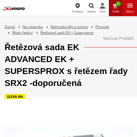
0
Prodejny
Hledat
Účet
Košík
Menu
Hledat
Domů
Na motorku
Náhradní díly a tuning
Převody
Moto řetězy
Řetězové sady EK + Supersprox
Náš kód:
P104305
Řetězová sada EK
ADVANCED EK +
SUPERSPROX s řetězem řady
SRX2 -doporučená
SLEVA 6%