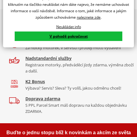
Jsme autorizovaný
kliknutím na tlačítko neukládat nám dáte najevo, že nemáme uchovávat
dealer značky EK + SUPERSPROX
informace o vaší návštěvě. Informace o tom, jaké informace a jakým
způsobem uchováváme
naleznete zde
.
2x multibrand showroom
Řetězová sada - Řetěz EK, řada SRX2, těsněný QX-kroužkem.
9 značek motocyklů, servis, oblečení, doplňky i náhradní
Ocelové kolečko a rozeta SUPERSPROX.
Neukládat info
díly, to vše v Praze a Liberci
Řetěz 520 SRX2
V pohodě pokračovat
Více než 30 let zkušeností
Ve střední třídě řetězů do 750 ccm je 520 SRX zajímavý především
Za řídítky motorek, v servisu i prodeji moto vybavení
tím, že má jako jediný na trhu ZST (samozřejmě kromě typu MVXZ).
Nadstandardní služby
Typické motorky: Honda NC 750S, Kawasaki KLR 650, KTM 690
Registrace motorky, předváděcí jízdy zdarma, výměna zboží
Enduro/Duke, zároveň se šikne pro sportovní endura a závody
a další.
čtyřkolek.
K2 Bonus
Výbava? Servis? Sleva? Ty volíš, jakou odměnu chceš!
Doprava zdarma
Řada SRX
S PPL Parcel Smart máš dopravu na každou objednávku
ZDARMA.
Nejpoužívanější řetězy prakticky pro všechny motorky. Klasická
střední třída, ze které si vybere prakticky každý, prakticky pro
každou motorku, včetně závodních mašin, čtyřkolek. Má QX
Buďte o jednu stopu blíž k novinkám a akcím ze světa
kroužek, ZST technologii. Dělá se v rozměrech 520, 525, 530. Takže