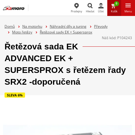
0
Prodejny
Hledat
Účet
Košík
Menu
Hledat
Domů
Na motorku
Náhradní díly a tuning
Převody
Moto řetězy
Řetězové sady EK + Supersprox
Náš kód:
P104243
Řetězová sada EK
ADVANCED EK +
SUPERSPROX s řetězem řady
SRX2 -doporučená
SLEVA 6%