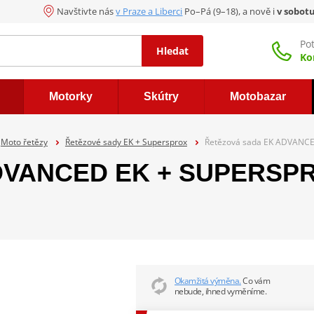
Navštivte nás
v Praze a Liberci
Po–Pá (9–18), a nově i
v sobot
Po
Hledat
Ko
Motorky
Skútry
Motobazar
Moto řetězy
Řetězové sady EK + Supersprox
Řetězová sada EK ADVANCE
DVANCED EK + SUPERSPRO
Okamžitá výměna.
Co vám
nebude, ihned vyměníme.