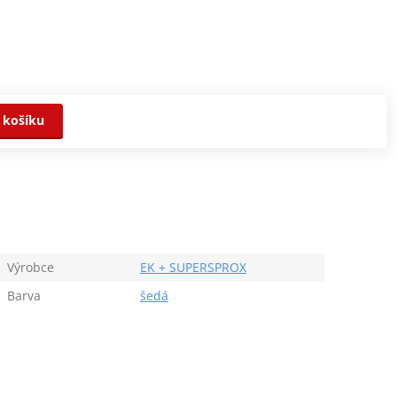
 košíku
Výrobce
EK + SUPERSPROX
Barva
šedá