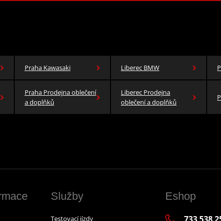
Praha Kawasaki
Liberec BMW
P
Praha Prodejna oblečení
Liberec Prodejna
P
a doplňků
oblečení a doplňků
ormace
Služby
Eshop
733 538 2
Testovací jízdy