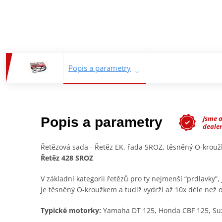
Popis a parametry
Jsme 
Popis a parametry
deale
Řetězová sada - Řetěz EK, řada SROZ, těsněný O-krou
Řetěz 428 SROZ
V základní kategorii řetězů pro ty nejmenší “prdlavky”,
Je těsněný O-kroužkem a tudíž vydrží až 10x déle než 
Typické motorky:
Yamaha DT 125, Honda CBF 125, Suz