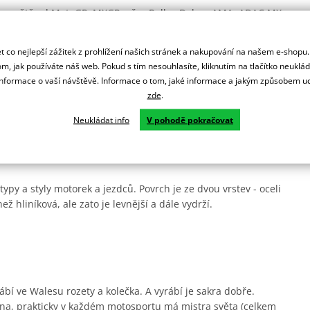
lém světě od MotoGP, MXGP, přes Rallye Dakar, AMA, ADAC MX
 co nejlepší zážitek z prohlížení našich stránek a nakupování na našem e-shopu
ní.
m, jak používáte náš web. Pokud s tím nesouhlasíte, kliknutím na tlačítko neuklá
formace o vaší návštěvě. Informace o tom, jaké informace a jakým způsobem
zde
.
rsprox zesílené zuby pro delší životnost a jsou odlehčená.
Neukládat info
V pohodě pokračovat
ady.
ypy a styly motorek a jezdců. Povrch je ze dvou vrstev - oceli
ež hliníková, ale zato je levnější a dále vydrží.
ábí ve Walesu rozety a kolečka. A vyrábí je sakra dobře.
na, prakticky v každém motosportu má mistra světa (celkem