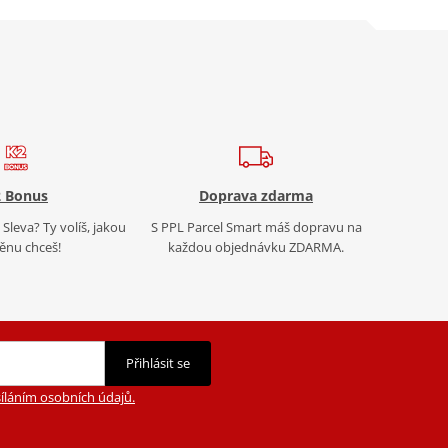
 Bonus
Doprava zdarma
Sleva? Ty volíš, jakou
S PPL Parcel Smart máš dopravu na
nu chceš!
každou objednávku ZDARMA.
Přihlásit se
íláním osobních údajů.