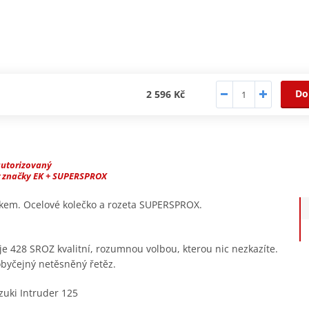
Do
2 596 Kč
autorizovaný
r značky EK + SUPERSPROX
žkem. Ocelové kolečko a rozeta SUPERSPROX.
 je 428 SROZ kvalitní, rozumnou volbou, kterou nic nezkazíte.
obyčejný netěsněný řetěz.
uki Intruder 125