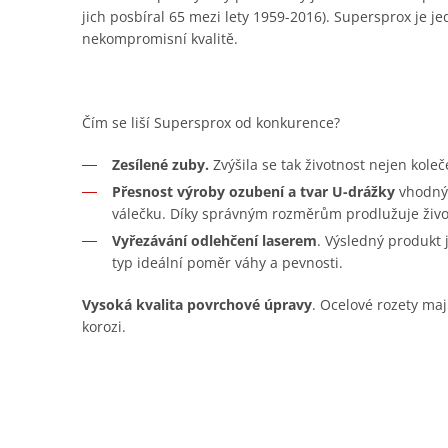
jich posbíral 65 mezi lety 1959-2016). Supersprox je je
nekompromisní kvalitě.
Čím se liší Supersprox od konkurence?
Zesílené zuby.
Zvýšila se tak životnost nejen koleč
Přesnost výroby ozubení a tvar U-drážky
vhodný 
válečku. Díky správným rozměrům prodlužuje živo
Vyřezávání odlehčení laserem
. Výsledný produkt
typ ideální poměr váhy a pevnosti.
Vysoká kvalita povrchové úpravy
. Ocelové rozety maj
korozi.