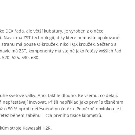
o DEX řada, ale větší kubatury. Je vyroben z o něco
hčí. Navíc má ZST technologii, díky které nemusíte opakovaně
 stranu má pouze O-kroužek, nikoli QX kroužek. Sečteno a
e navíc má ZST, komponenty má stejné jako řetězy vyšších řad
 520, 525, 530, 630.
hé světové války. Ano, takhle dlouho. Ke všemu, co dělají,
 nepřestávají inovovat. Přišli například jako první s těsněním
 až o 50 % oproti netěsněnému řetězu. Poměrně novinkou je i
řetěz během záběhu = cca prvního tisíce kilometrů.
árokům stroje Kawasaki H2R.