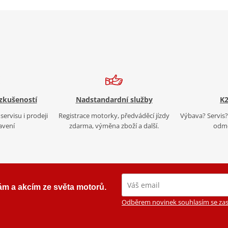
 zkušeností
Nadstandardní služby
K2
servisu i prodeji
Registrace motorky, předváděcí jízdy
Výbava? Servis? 
avení
zdarma, výměna zboží a další.
odmě
ám a akcím ze světa motorů.
Odběrem novinek souhlasím se zas