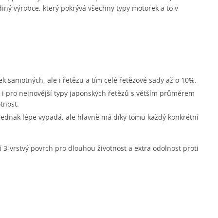
diný výrobce, který pokrývá všechny typy motorek a to v
ek samotných, ale i řetězu a tím celé řetězové sady až o 10%.
i pro nejnovější typy japonských řetězů s větším průměrem
tnost.
 jednak lépe vypadá, ale hlavně má díky tomu každý konkrétní
í 3-vrstvý povrch pro dlouhou životnost a extra odolnost proti