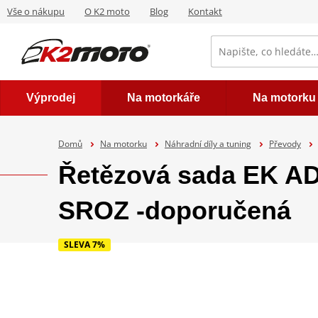
Vše o nákupu
O K2 moto
Blog
Kontakt
Výprodej
Na motorkáře
Na motorku
Domů
Na motorku
Náhradní díly a tuning
Převody
Řetězová sada EK A
SROZ -doporučená
SLEVA 7%