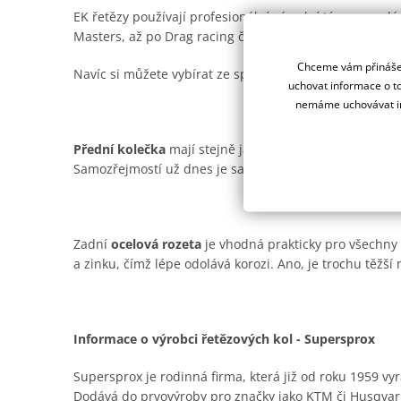
EK řetězy používají profesionální závodní týmy na ce
Masters, až po Drag racing či Road racing.
Chceme vám přinášet
Navíc si můžete vybírat ze spousty barevných provede
uchovat informace o to
nemáme uchovávat in
Přední kolečka
mají stejně jako ocelové rozety od Supe
Samozřejmostí už dnes je samočistící drážka pro offro
Zadní
ocelová rozeta
je vhodná prakticky pro všechny t
a zinku, čímž lépe odolává korozi. Ano, je trochu těžší n
Informace o výrobci řetězových kol - Supersprox
Supersprox je rodinná firma, která již od roku 1959 vyr
Dodává do prvovýroby pro značky jako KTM či Husqvar