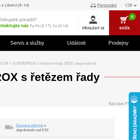
u
v Liberci (9–14)
Porovnání
CZK
0
třebujete poradit?
ntaktujte nás
Po-Pá (9-17), So (9-14)
PŘIHLÁSIT SE
KOŠÍK
Servis a služby
Události
Prodejny
D EK + SUPERSPROX s řetězem řady SROZ -doporučená
X s řetězem řady
Náš kód:
P104296
Doprava zdarma
u
objednávek nad 0 Kč