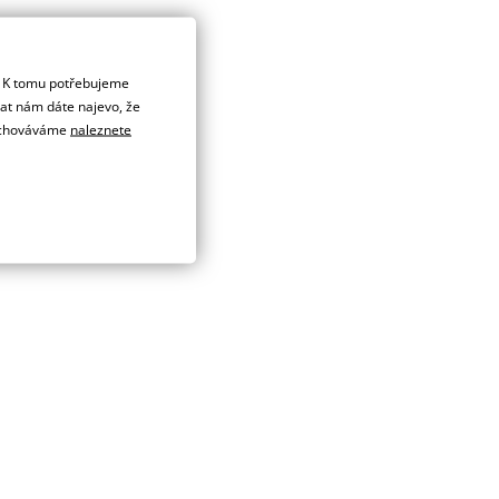
. K tomu potřebujeme
dat nám dáte najevo, že
 uchováváme
naleznete