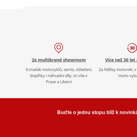
2x multibrand showroom
Více než 30 let
9 značek motocyklů, servis, oblečení,
Za řídítky motorek, v 
doplňky i náhradní díly, to vše v
moto vyb
Praze a Liberci
Buďte o jednu stopu blíž k novink