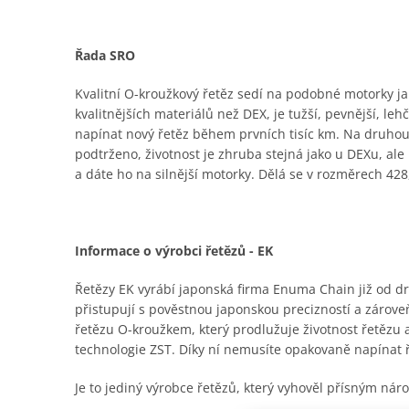
Řada SRO
Kvalitní O-kroužkový řetěz sedí na podobné motorky jak
kvalitnějších materiálů než DEX, je tužší, pevnější, le
napínat nový řetěz během prvních tisíc km. Na druhou
podtrženo, životnost je zhruba stejná jako u DEXu, al
a dáte ho na silnější motorky. Dělá se v rozměrech 428,
Informace o výrobci řetězů - EK
Řetězy EK vyrábí japonská firma Enuma Chain již od dru
přistupují s pověstnou japonskou precizností a zároveň
řetězu O-kroužkem, který prodlužuje životnost řetězu
technologie ZST. Díky ní nemusíte opakovaně napínat 
Je to jediný výrobce řetězů, který vyhověl přísným n