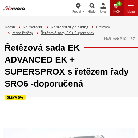
0
Prodejny
Hledat
Účet
Košík
Menu
Hledat
Domů
Na motorku
Náhradní díly a tuning
Převody
Moto řetězy
Řetězové sady EK + Supersprox
Náš kód:
P104487
Řetězová sada EK
ADVANCED EK +
SUPERSPROX s řetězem řady
SRO6 -doporučená
SLEVA 5%