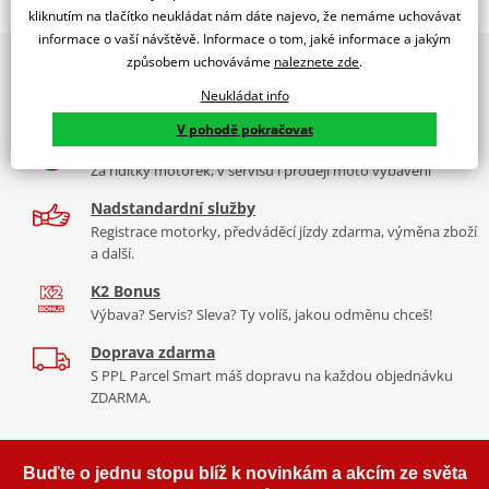
Jsme autorizovaný
kliknutím na tlačítko neukládat nám dáte najevo, že nemáme uchovávat
dealer značky EK + SUPERSPROX
informace o vaší návštěvě. Informace o tom, jaké informace a jakým
způsobem uchováváme
naleznete zde
.
2x multibrand showroom
Řetězová sada - Řetěz EK, řada SRO6, těsněný O-kroužkem.
9 značek motocyklů, servis, oblečení, doplňky i náhradní
Ocelové kolečko a rozeta SUPERSPROX.
Neukládat info
díly, to vše v Praze a Liberci
Řetěz 520 SRO6
V pohodě pokračovat
Více než 30 let zkušeností
V základní kategorii řetězů do 650 ccm je 520 SRO6 nejužší a tím
Za řídítky motorek, v servisu i prodeji moto vybavení
pádem je nejvhodnější pro úzká vodítka řetězů sportovních endur
nebo motokrosek. Je zároveň nejlehčí a nejpevnější a jako jediný
Nadstandardní služby
na trhu má ZST.
Registrace motorky, předváděcí jízdy zdarma, výměna zboží
a další.
Typické motorky:
Yamaha XT 600E, Suzuki DR 650, KTM LC4 640,
K2 Bonus
KTM 390 Duke, Honda CB 500 F, Yamaha R3
Výbava? Servis? Sleva? Ty volíš, jakou odměnu chceš!
Doprava zdarma
S PPL Parcel Smart máš dopravu na každou objednávku
Řada SRO
ZDARMA.
Kvalitní O-kroužkový řetěz sedí na podobné motorky jako DEX
řada, ale větší kubatury. Je vyroben z o něco kvalitnějších
Buďte o jednu stopu blíž k novinkám a akcím ze světa
materiálů než DEX, je tužší, pevnější, lehčí. Navíc má ZST