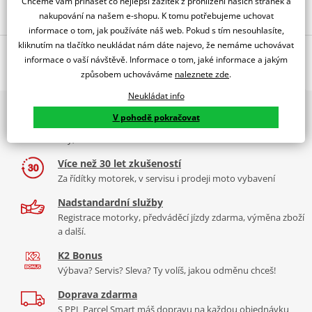
Chceme vám přinášet co nejlepší zážitek z prohlížení našich stránek a
nakupování na našem e-shopu. K tomu potřebujeme uchovat
informace o tom, jak používáte náš web. Pokud s tím nesouhlasíte,
kliknutím na tlačítko neukládat nám dáte najevo, že nemáme uchovávat
Popis a parametry
informace o vaší návštěvě. Informace o tom, jaké informace a jakým
způsobem uchováváme
naleznete zde
.
Jsme autorizovaný
dealer značky EK + SUPERSPROX
Neukládat info
2x multibrand showroom
Řetězová sada - Řetěz EK, řada SRO6, těsněný O-kroužkem.
V pohodě pokračovat
9 značek motocyklů, servis, oblečení, doplňky i náhradní
Ocelové kolečko a rozeta SUPERSPROX.
díly, to vše v Praze a Liberci
Řetěz 520 SRO6
Více než 30 let zkušeností
V základní kategorii řetězů do 650 ccm je 520 SRO6 nejužší a tím
Za řídítky motorek, v servisu i prodeji moto vybavení
pádem je nejvhodnější pro úzká vodítka řetězů sportovních endur
nebo motokrosek. Je zároveň nejlehčí a nejpevnější a jako jediný
Nadstandardní služby
na trhu má ZST.
Registrace motorky, předváděcí jízdy zdarma, výměna zboží
a další.
Typické motorky:
Yamaha XT 600E, Suzuki DR 650, KTM LC4 640,
K2 Bonus
KTM 390 Duke, Honda CB 500 F, Yamaha R3
Výbava? Servis? Sleva? Ty volíš, jakou odměnu chceš!
Doprava zdarma
S PPL Parcel Smart máš dopravu na každou objednávku