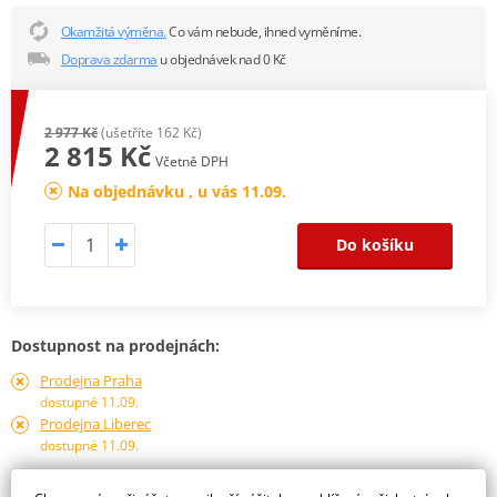
Okamžitá výměna.
Co vám nebude, ihned vyměníme.
Doprava zdarma
u objednávek nad 0 Kč
2 977 Kč
(ušetříte 162 Kč)
2 815 Kč
Včetně DPH
Na objednávku , u vás 11.09.
Do košíku
Dostupnost na prodejnách:
Prodejna Praha
dostupné 11.09.
Prodejna Liberec
dostupné 11.09.
Obraťte se na specialistu