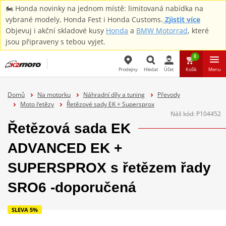
🏍️ Honda novinky na jednom místě: limitovaná nabídka na
vybrané modely, Honda Fest i Honda Customs.
Zjistit více
Objevuj i akční skladové kusy
Honda
a
BMW Motorrad
, které
jsou připraveny s tebou vyjet.
0
Prodejny
Hledat
Účet
Košík
Menu
Hledat
Domů
Na motorku
Náhradní díly a tuning
Převody
Moto řetězy
Řetězové sady EK + Supersprox
Náš kód:
P104452
Řetězová sada EK
ADVANCED EK +
SUPERSPROX s řetězem řady
SRO6 -doporučená
SLEVA 5%