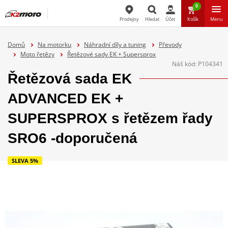
0
Prodejny
Hledat
Účet
Košík
Menu
Hledat
Domů
Na motorku
Náhradní díly a tuning
Převody
Moto řetězy
Řetězové sady EK + Supersprox
Náš kód:
P104341
Řetězová sada EK
ADVANCED EK +
SUPERSPROX s řetězem řady
SRO6 -doporučená
SLEVA 5%