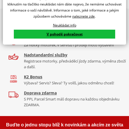
Jsme autorizovaný
kliknutím na tlačítko neukládat nám dáte najevo, že nemáme uchovávat
dealer značky EK + SUPERSPROX
informace o vaší návštěvě. Informace o tom, jaké informace a jakým
způsobem uchováváme
naleznete zde
.
2x multibrand showroom
Řetězová sada - Řetěz EK, řada SRO6, těsněný O-kroužkem.
9 značek motocyklů, servis, oblečení, doplňky i náhradní
Ocelové kolečko a rozeta SUPERSPROX.
Neukládat info
díly, to vše v Praze a Liberci
Řetěz 520 SRO6
V pohodě pokračovat
Více než 30 let zkušeností
V základní kategorii řetězů do 650 ccm je 520 SRO6 nejužší a tím
Za řídítky motorek, v servisu i prodeji moto vybavení
pádem je nejvhodnější pro úzká vodítka řetězů sportovních endur
nebo motokrosek. Je zároveň nejlehčí a nejpevnější a jako jediný
Nadstandardní služby
na trhu má ZST.
Registrace motorky, předváděcí jízdy zdarma, výměna zboží
a další.
Typické motorky:
Yamaha XT 600E, Suzuki DR 650, KTM LC4 640,
K2 Bonus
KTM 390 Duke, Honda CB 500 F, Yamaha R3
Výbava? Servis? Sleva? Ty volíš, jakou odměnu chceš!
Doprava zdarma
S PPL Parcel Smart máš dopravu na každou objednávku
Řada SRO
ZDARMA.
Kvalitní O-kroužkový řetěz sedí na podobné motorky jako DEX
řada, ale větší kubatury. Je vyroben z o něco kvalitnějších
Buďte o jednu stopu blíž k novinkám a akcím ze světa
materiálů než DEX, je tužší, pevnější, lehčí. Navíc má ZST