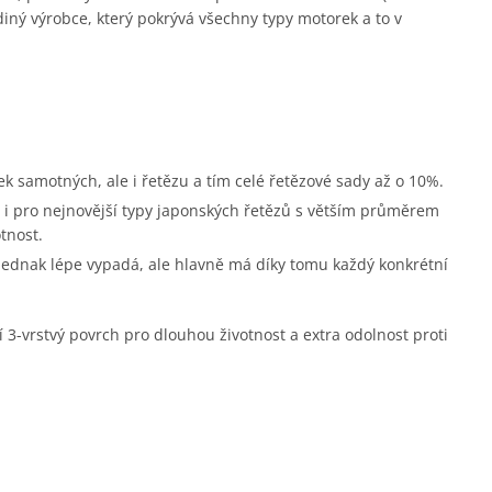
diný výrobce, který pokrývá všechny typy motorek a to v
ek samotných, ale i řetězu a tím celé řetězové sady až o 10%.
i pro nejnovější typy japonských řetězů s větším průměrem
tnost.
 jednak lépe vypadá, ale hlavně má díky tomu každý konkrétní
í 3-vrstvý povrch pro dlouhou životnost a extra odolnost proti