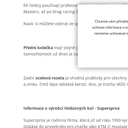
EK řetězy používají profesionální závodní týmy na ce
Masters, až po Drag racing či Road racing.
Chceme vám přinášet
Navíc si můžete vybírat ze spousty barevných provede
uchovat informace o to
nemáme uchovávat in
Přední kolečka
mají stejně jako ocelové rozety od Supe
Samozřejmostí už dnes je samočistící drážka pro offro
Zadní
ocelová rozeta
je vhodná prakticky pro všechny t
a zinku, čímž lépe odolává korozi. Ano, je trochu těžší n
Informace o výrobci řetězových kol - Supersprox
Supersprox je rodinná firma, která již od roku 1959 vyr
Dodává do prvovýroby pro značky jako KTM či Husqvar