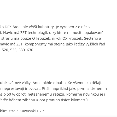
o DEX řada, ale větší kubatury. Je vyroben z o něco
hčí. Navíc má ZST technologii, díky které nemusíte opakovaně
 stranu má pouze O-kroužek, nikoli QX kroužek. Sečteno a
e navíc má ZST, komponenty má stejné jako řetězy vyšších řad
 520, 525, 530, 630.
hé světové války. Ano, takhle dlouho. Ke všemu, co dělají,
 nepřestávají inovovat. Přišli například jako první s těsněním
 až o 50 % oproti netěsněnému řetězu. Poměrně novinkou je i
řetěz během záběhu = cca prvního tisíce kilometrů.
árokům stroje Kawasaki H2R.