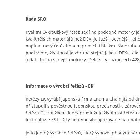
Řada SRO
Kvalitní O-kroužkový řetěz sedí na podobné motorky jak
kvalitnějších materiálů než DEX, je tužší, pevnější, le
napínat nový řetěz během prvních tisíc km. Na druhou
podtrženo, životnost je zhruba stejná jako u DEXu, al
a dáte ho na silnější motorky. Dělá se v rozměrech 428,
Informace o výrobci řetězů - EK
Řetězy EK vyrábí japonská firma Enuma Chain již od dru
přistupují s pověstnou japonskou precizností a zároveň
řetězu O-kroužkem, který prodlužuje životnost řetězu
technologie ZST. Díky ní nemusíte opakovaně napínat 
Je to jediný výrobce řetězů, který vyhověl přísným n