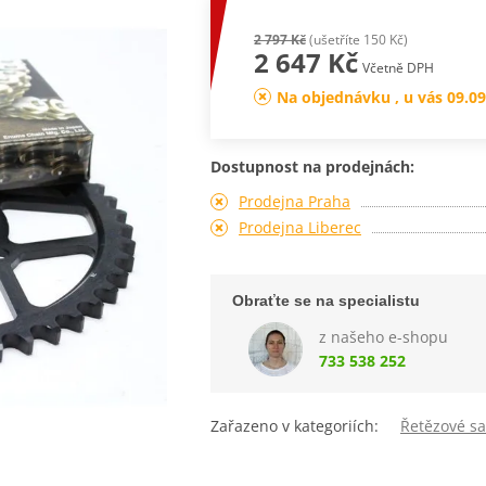
2 797 Kč
(ušetříte 150 Kč)
2 647 Kč
Včetně DPH
Na objednávku , u vás 09.09
Dostupnost na prodejnách:
Prodejna Praha
Prodejna Liberec
Obraťte se na specialistu
z našeho e-shopu
733 538 252
Zařazeno v kategoriích:
Řetězové s