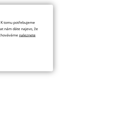
. K tomu potřebujeme
dat nám dáte najevo, že
 uchováváme
naleznete