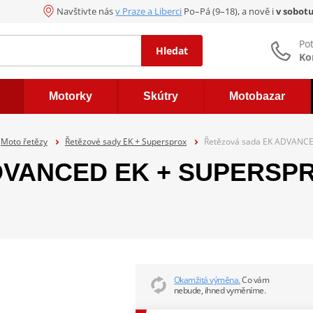
Navštivte nás
v Praze a Liberci
Po–Pá (9–18), a nově i
v sobot
Po
Hledat
Ko
Motorky
Skútry
Motobazar
Moto řetězy
Řetězové sady EK + Supersprox
Řetězová sada EK ADVANCE
DVANCED EK + SUPERSPRO
Okamžitá výměna.
Co vám
nebude, ihned vyměníme.