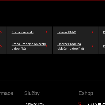
Praha Kawasaki
Liberec BMW
P
Praha Prodejna oblečení
Liberec Prodejna
P
a doplňků
oblečení a doplňků
ormace
Služby
Eshop
733 538 2
Testovací jízdy