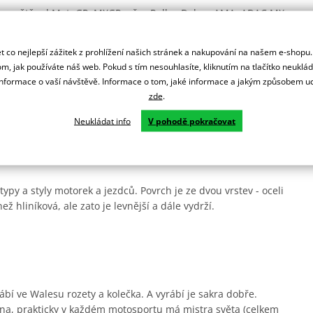
lém světě od MotoGP, MXGP, přes Rallye Dakar, AMA, ADAC MX
 co nejlepší zážitek z prohlížení našich stránek a nakupování na našem e-shopu
ní.
m, jak používáte náš web. Pokud s tím nesouhlasíte, kliknutím na tlačítko neuklá
formace o vaší návštěvě. Informace o tom, jaké informace a jakým způsobem
zde
.
rsprox zesílené zuby pro delší životnost a jsou odlehčená.
Neukládat info
V pohodě pokračovat
ady.
ypy a styly motorek a jezdců. Povrch je ze dvou vrstev - oceli
ež hliníková, ale zato je levnější a dále vydrží.
ábí ve Walesu rozety a kolečka. A vyrábí je sakra dobře.
na, prakticky v každém motosportu má mistra světa (celkem