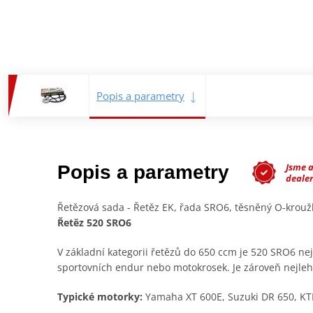
Popis a parametry
Jsme 
Popis a parametry
deale
Řetězová sada - Řetěz EK, řada SRO6, těsněný O-krou
Řetěz 520 SRO6
V základní kategorii řetězů do 650 ccm je 520 SRO6 ne
sportovních endur nebo motokrosek. Je zároveň nejlehč
Typické motorky:
Yamaha XT 600E, Suzuki DR 650, KT