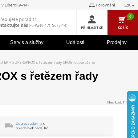
u
v Liberci (9–14)
Porovnání
CZK
0
třebujete poradit?
ntaktujte nás
Po-Pá (9-17), So (9-14)
PŘIHLÁSIT SE
KOŠÍK
Servis a služby
Události
Prodejny
D EK + SUPERSPROX s řetězem řady SRO6 -doporučená
X s řetězem řady
Náš kód:
P104338
Doprava zdarma
u
objednávek nad 0 Kč