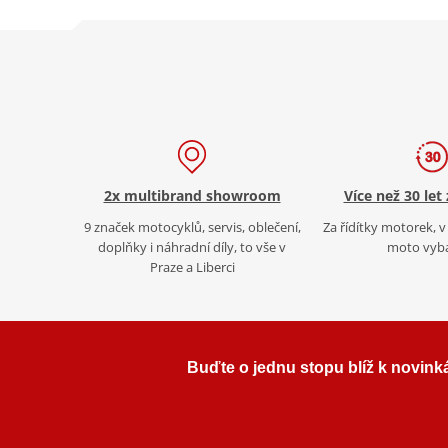
2x multibrand showroom
Více než 30 let
9 značek motocyklů, servis, oblečení,
Za řídítky motorek, v 
doplňky i náhradní díly, to vše v
moto vyb
Praze a Liberci
Buďte o jednu stopu blíž k novink