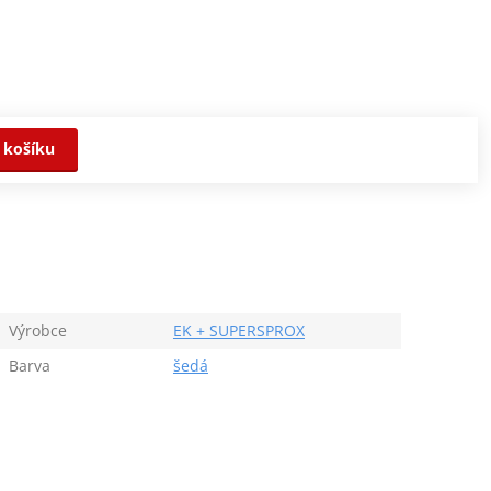
 košíku
Výrobce
EK + SUPERSPROX
Barva
šedá