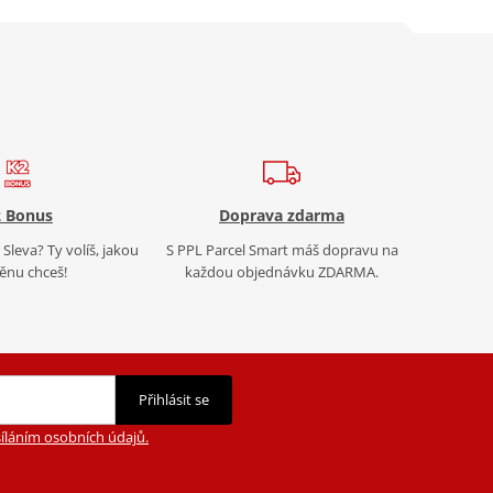
 Bonus
Doprava zdarma
Sleva? Ty volíš, jakou
S PPL Parcel Smart máš dopravu na
nu chceš!
každou objednávku ZDARMA.
Přihlásit se
íláním osobních údajů.