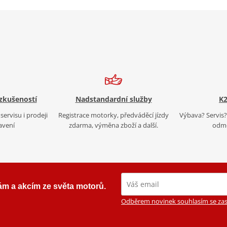
 zkušeností
Nadstandardní služby
K2
servisu i prodeji
Registrace motorky, předváděcí jízdy
Výbava? Servis? 
avení
zdarma, výměna zboží a další.
odmě
ám a akcím ze světa motorů.
Odběrem novinek souhlasím se zas