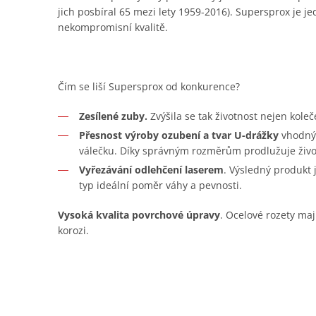
jich posbíral 65 mezi lety 1959-2016). Supersprox je je
nekompromisní kvalitě.
Čím se liší Supersprox od konkurence?
Zesílené zuby.
Zvýšila se tak životnost nejen koleč
Přesnost výroby ozubení a tvar U-drážky
vhodný 
válečku. Díky správným rozměrům prodlužuje živo
Vyřezávání odlehčení laserem
. Výsledný produkt
typ ideální poměr váhy a pevnosti.
Vysoká kvalita povrchové úpravy
. Ocelové rozety maj
korozi.