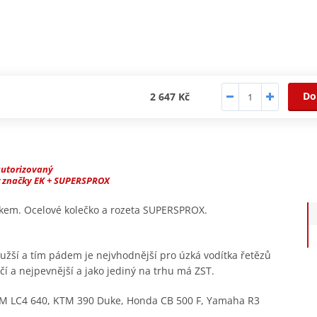
Do
2 647 Kč
autorizovaný
r značky EK + SUPERSPROX
žkem. Ocelové kolečko a rozeta SUPERSPROX.
južší a tím pádem je nejvhodnější pro úzká vodítka řetězů
í a nejpevnější a jako jediný na trhu má ZST.
M LC4 640, KTM 390 Duke, Honda CB 500 F, Yamaha R3