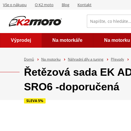
Vše o nákupu
O K2 moto
Blog
Kontakt
Výprodej
Na motorkáře
Na motorku
Domů
Na motorku
Náhradní díly a tuning
Převody
Řetězová sada EK A
SRO6 -doporučená
SLEVA 5%