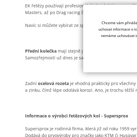
EK řetězy používají profesionální závodní týmy na ce
Masters, až po Drag racing či Road racing.
Chceme vám přinášet
Navíc si můžete vybírat ze spousty barevných provede
uchovat informace o to
nemáme uchovávat in
Přední kolečka
mají stejně jako ocelové rozety od Supe
Samozřejmostí už dnes je samočistící drážka pro offro
Zadní
ocelová rozeta
je vhodná prakticky pro všechny t
a zinku, čímž lépe odolává korozi. Ano, je trochu těžší n
Informace o výrobci řetězových kol - Supersprox
Supersprox je rodinná firma, která již od roku 1959 vyr
Dodává do prvovýroby pro značky jako KTM či Husqvar