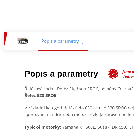
Popis a parametry
Jsme 
Popis a parametry
deale
Řetězová sada - Řetěz EK, řada SRO6, těsněný O-krou
Řetěz 520 SRO6
V základní kategorii řetězů do 650 ccm je 520 SRO6 ne
sportovních endur nebo motokrosek. Je zároveň nejlehč
Typické motorky:
Yamaha XT 600E, Suzuki DR 650, KT