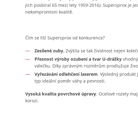
jich posbíral 65 mezi lety 1959-2016). Supersprox je je
nekompromisní kvalitě.
Čím se liší Supersprox od konkurence?
Zesílené zuby.
Zvýšila se tak životnost nejen koleč
Přesnost výroby ozubení a tvar U-drážky
vhodný 
válečku. Díky správným rozměrům prodlužuje živo
Vyřezávání odlehčení laserem
. Výsledný produkt
typ ideální poměr váhy a pevnosti.
Vysoká kvalita povrchové úpravy
. Ocelové rozety maj
korozi.