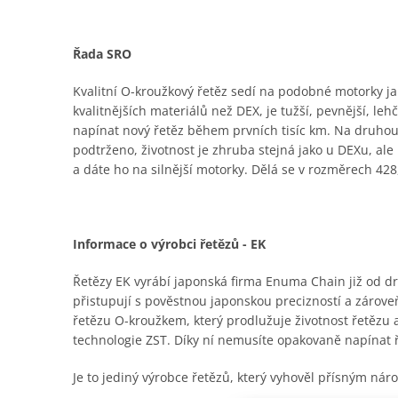
Řada SRO
Kvalitní O-kroužkový řetěz sedí na podobné motorky jak
kvalitnějších materiálů než DEX, je tužší, pevnější, le
napínat nový řetěz během prvních tisíc km. Na druhou
podtrženo, životnost je zhruba stejná jako u DEXu, al
a dáte ho na silnější motorky. Dělá se v rozměrech 428,
Informace o výrobci řetězů - EK
Řetězy EK vyrábí japonská firma Enuma Chain již od dru
přistupují s pověstnou japonskou precizností a zároveň
řetězu O-kroužkem, který prodlužuje životnost řetězu
technologie ZST. Díky ní nemusíte opakovaně napínat 
Je to jediný výrobce řetězů, který vyhověl přísným n