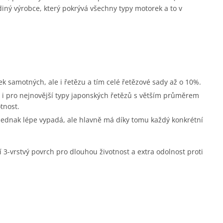
diný výrobce, který pokrývá všechny typy motorek a to v
ek samotných, ale i řetězu a tím celé řetězové sady až o 10%.
i pro nejnovější typy japonských řetězů s větším průměrem
tnost.
 jednak lépe vypadá, ale hlavně má díky tomu každý konkrétní
í 3-vrstvý povrch pro dlouhou životnost a extra odolnost proti