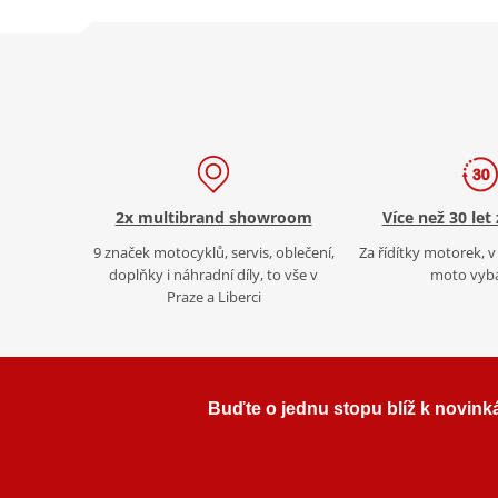
2x multibrand showroom
Více než 30 let
9 značek motocyklů, servis, oblečení,
Za řídítky motorek, v 
doplňky i náhradní díly, to vše v
moto vyb
Praze a Liberci
Buďte o jednu stopu blíž k novink