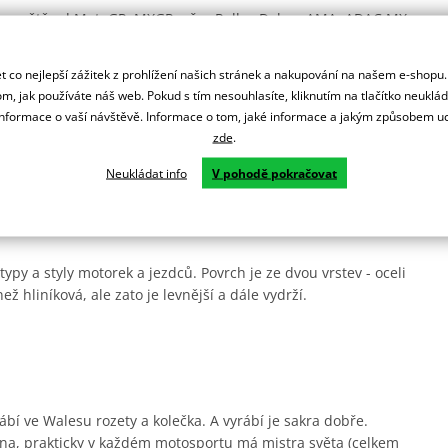
lém světě od MotoGP, MXGP, přes Rallye Dakar, AMA, ADAC MX
 co nejlepší zážitek z prohlížení našich stránek a nakupování na našem e-shopu
ní.
m, jak používáte náš web. Pokud s tím nesouhlasíte, kliknutím na tlačítko neuklá
formace o vaší návštěvě. Informace o tom, jaké informace a jakým způsobem
zde
.
rsprox zesílené zuby pro delší životnost a jsou odlehčená.
Neukládat info
V pohodě pokračovat
ady.
ypy a styly motorek a jezdců. Povrch je ze dvou vrstev - oceli
ež hliníková, ale zato je levnější a dále vydrží.
ábí ve Walesu rozety a kolečka. A vyrábí je sakra dobře.
na, prakticky v každém motosportu má mistra světa (celkem