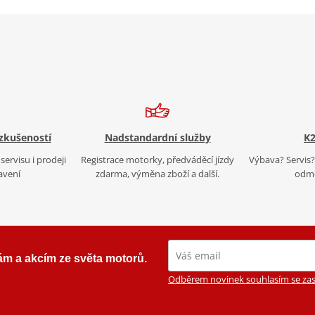
 zkušeností
Nadstandardní služby
K2
servisu i prodeji
Registrace motorky, předváděcí jízdy
Výbava? Servis? 
avení
zdarma, výměna zboží a další.
odmě
ám a akcím ze světa motorů.
Odběrem novinek souhlasím se zas