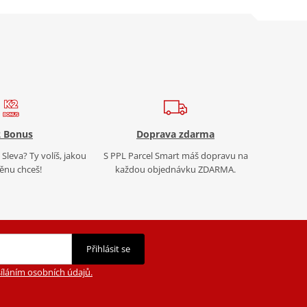
 Bonus
Doprava zdarma
Sleva? Ty volíš, jakou
S PPL Parcel Smart máš dopravu na
nu chceš!
každou objednávku ZDARMA.
Přihlásit se
íláním osobních údajů.