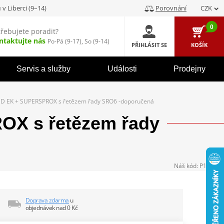
u
v Liberci (9–14)
Porovnání
CZK
0
třebujete poradit?
ntaktujte nás
Po-Pá (9-17), So (9-14)
PŘIHLÁSIT SE
KOŠÍK
Servis a služby
Události
Prodejny
D EK + SUPERSPROX s řetězem řady SRO6 -doporučená
X s řetězem řady
Náš kód:
P104270
Doprava zdarma
u
objednávek nad 0 Kč