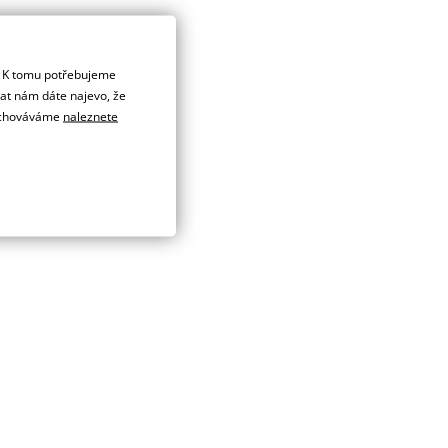
. K tomu potřebujeme
dat nám dáte najevo, že
 uchováváme
naleznete