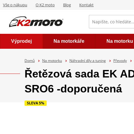
Vše o nákupu
O K2 moto
Blog
Kontakt
Výprodej
Na motorkáře
Na motorku
Domů
Na motorku
Náhradní díly a tuning
Převody
Řetězová sada EK A
SRO6 -doporučená
SLEVA 5%