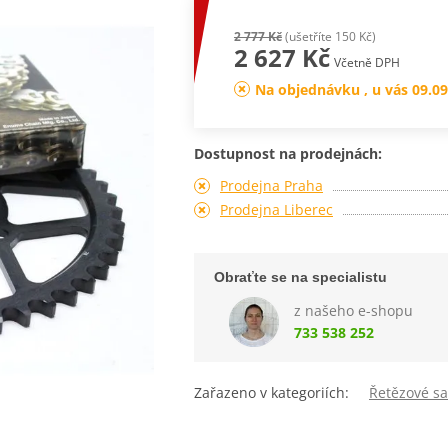
2 777 Kč
(ušetříte 150 Kč)
2 627 Kč
Včetně DPH
Na objednávku , u vás 09.09
Dostupnost na prodejnách:
Prodejna Praha
Prodejna Liberec
Obraťte se na specialistu
z našeho e-shopu
733 538 252
Zařazeno v kategoriích:
Řetězové s