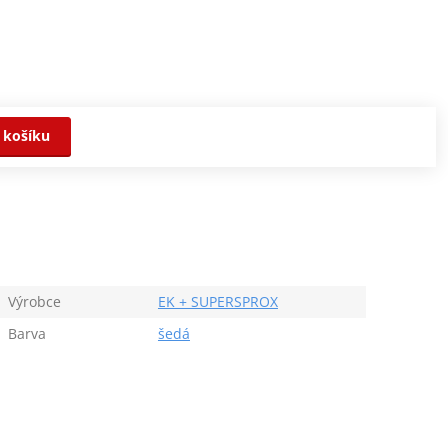
 košíku
Výrobce
EK + SUPERSPROX
Barva
šedá