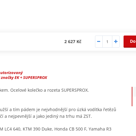
Do
2 627 Kč
autorizovaný
r značky EK + SUPERSPROX
žkem. Ocelové kolečko a rozeta SUPERSPROX.
južší a tím pádem je nejvhodnější pro úzká vodítka řetězů
í a nejpevnější a jako jediný na trhu má ZST.
M LC4 640, KTM 390 Duke, Honda CB 500 F, Yamaha R3