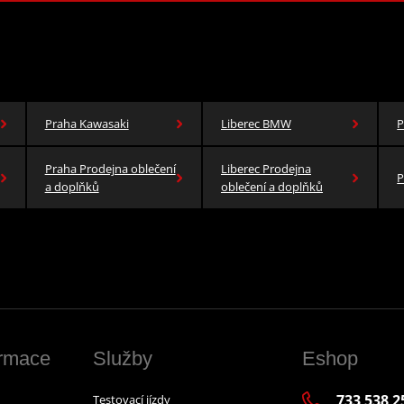
Praha Kawasaki
Liberec BMW
P
Praha Prodejna oblečení
Liberec Prodejna
P
a doplňků
oblečení a doplňků
ormace
Služby
Eshop
733 538 2
Testovací jízdy