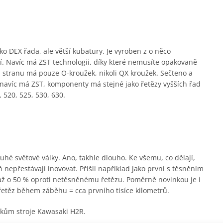
o DEX řada, ale větší kubatury. Je vyroben z o něco
hčí. Navíc má ZST technologii, díky které nemusíte opakovaně
 stranu má pouze O-kroužek, nikoli QX kroužek. Sečteno a
e navíc má ZST, komponenty má stejné jako řetězy vyšších řad
 520, 525, 530, 630.
hé světové války. Ano, takhle dlouho. Ke všemu, co dělají,
 nepřestávají inovovat. Přišli například jako první s těsněním
 až o 50 % oproti netěsněnému řetězu. Poměrně novinkou je i
řetěz během záběhu = cca prvního tisíce kilometrů.
árokům stroje Kawasaki H2R.