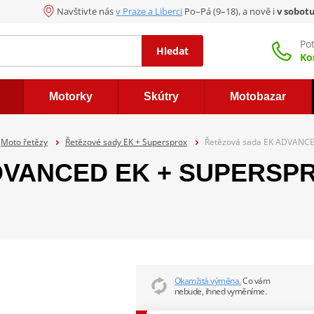
Navštivte nás
v Praze a Liberci
Po–Pá (9–18), a nově i
v sobot
Po
Hledat
Ko
Motorky
Skútry
Motobazar
Moto řetězy
Řetězové sady EK + Supersprox
Řetězová sada EK ADVANCE
DVANCED EK + SUPERSPRO
Okamžitá výměna.
Co vám
nebude, ihned vyměníme.