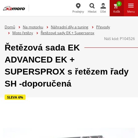
0
Prodejny
Hledat
Účet
Košík
Menu
Hledat
Domů
Na motorku
Náhradní díly a tuning
Převody
Moto řetězy
Řetězové sady EK + Supersprox
Náš kód:
P104526
Řetězová sada EK
ADVANCED EK +
SUPERSPROX s řetězem řady
SH -doporučená
SLEVA 6%