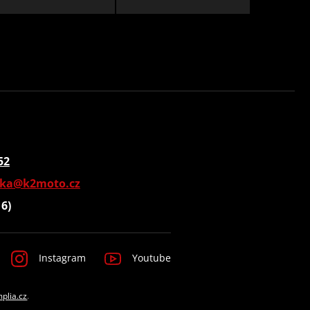
52
vka@k2moto.cz
16)
Instagram
Youtube
mplia.cz
.