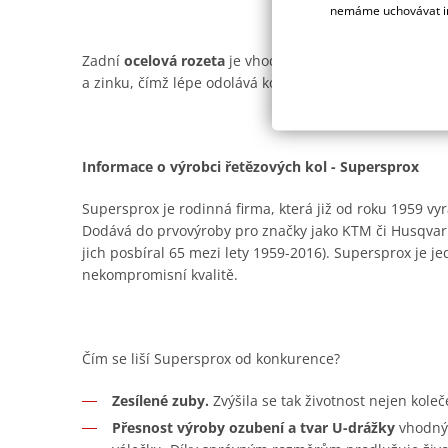
nemáme uchovávat in
Zadní
ocelová rozeta
je vhodná prakticky pro všechny t
a zinku, čímž lépe odolává korozi. Ano, je trochu těžší n
Informace o výrobci řetězových kol - Supersprox
Supersprox je rodinná firma, která již od roku 1959 vyr
Dodává do prvovýroby pro značky jako KTM či Husqvar
jich posbíral 65 mezi lety 1959-2016). Supersprox je je
nekompromisní kvalitě.
Čím se liší Supersprox od konkurence?
Zesílené zuby.
Zvýšila se tak životnost nejen koleč
Přesnost výroby ozubení a tvar U-drážky
vhodný 