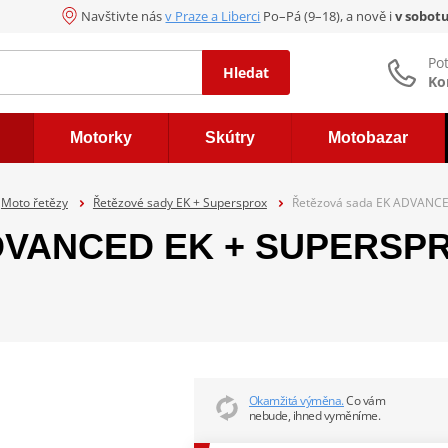
Navštivte nás
v Praze a Liberci
Po–Pá (9–18), a nově i
v sobot
Po
Hledat
Ko
Motorky
Skútry
Motobazar
Moto řetězy
Řetězové sady EK + Supersprox
Řetězová sada EK ADVANCE
DVANCED EK + SUPERSPRO
Okamžitá výměna.
Co vám
nebude, ihned vyměníme.