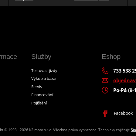
ormace
Služby
Eshop
733 538 2
Testovací jízdy
Výkup a bazar
objedna
Servis
Po-Pá (9-
Financování
Pojištění
Facebook
ht © 1993 - 2026 K2 moto s.r.o.
Všechna práva vyhrazena. Technicky zajišťuje
Si