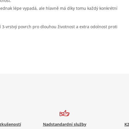
tnost.
 jednak lépe vypadá, ale hlavně má díky tomu každý konkrétní
í 3-vrstvý povrch pro dlouhou životnost a extra odolnost proti
 zkušeností
Nadstandardní služby
K2