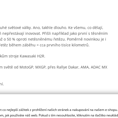
hé světové války. Ano, takhle dlouho. Ke všemu, co dělají,
 nepřestávají inovovat. Přišli například jako první s těsněním
 až o 50 % oproti netěsněnému řetězu. Poměrně novinkou je i
řetěz během záběhu = cca prvního tisíce kilometrů.
árokům stroje Kawasaki H2R.
lém světě od MotoGP, MXGP, přes Rallye Dakar, AMA, ADAC MX
ní.
rsprox zesílené zuby pro delší životnost a jsou odlehčená.
 co nejlepší zážitek z prohlížení našich stránek a nakupování na našem e-shopu
ady.
m, jak používáte náš web. Pokud s tím nesouhlasíte, kliknutím na tlačítko neuklá