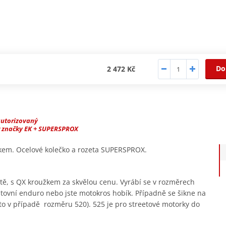
Do
2 472 Kč
autorizovaný
r značky EK + SUPERSPROX
žkem. Ocelové kolečko a rozeta SUPERSPROX.
itě, s QX kroužkem za skvělou cenu. Vyrábí se v rozměrech
estovní enduro nebo jste motokros hobík. Případně se šikne na
(to v případě rozměru 520). 525 je pro streetové motorky do