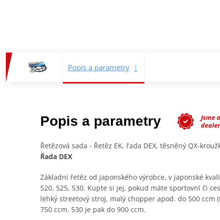
Popis a parametry
Jsme 
Popis a parametry
deale
Řetězová sada - Řetěz EK, řada DEX, těsněný QX-krou
Řada DEX
Základní řetěz od japonského výrobce, v japonské kval
520, 525, 530. Kupte si jej, pokud máte sportovní či c
lehký streetový stroj, malý chopper apod. do 500 ccm 
750 ccm. 530 je pak do 900 ccm.