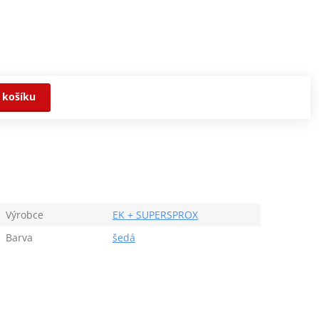
 košíku
Výrobce
EK + SUPERSPROX
Barva
šedá