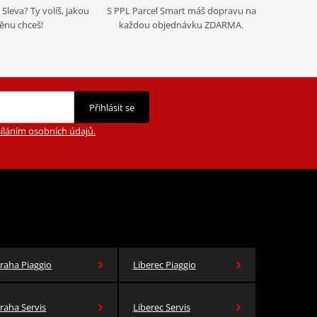
Sleva? Ty volíš, jakou
S PPL Parcel Smart máš dopravu na
nu chceš!
každou objednávku ZDARMA.
Přihlásit se
íláním osobních údajů.
raha Piaggio
Liberec Piaggio
raha Servis
Liberec Servis