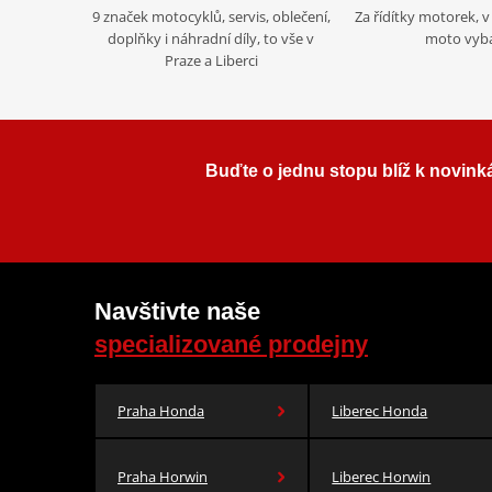
9 značek motocyklů, servis, oblečení,
Za řídítky motorek, v 
doplňky i náhradní díly, to vše v
moto vyb
Praze a Liberci
Buďte o jednu stopu blíž k novink
Navštivte naše
specializované prodejny
Praha Honda
Liberec Honda
Praha Horwin
Liberec Horwin