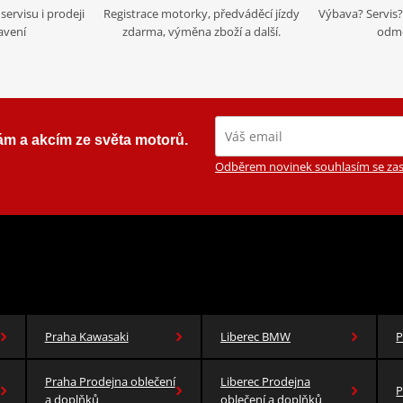
servisu i prodeji
Registrace motorky, předváděcí jízdy
Výbava? Servis? 
avení
zdarma, výměna zboží a další.
odmě
ám a akcím ze světa motorů.
Odběrem novinek souhlasím se zas
Praha Kawasaki
Liberec BMW
P
Praha Prodejna oblečení
Liberec Prodejna
P
a doplňků
oblečení a doplňků