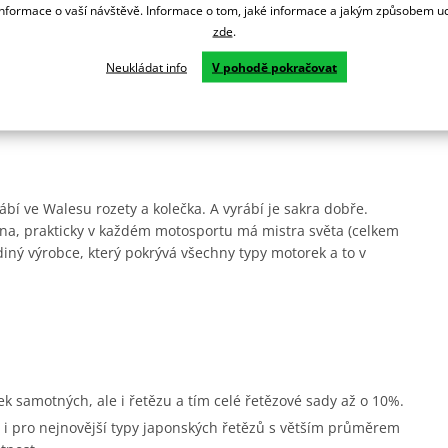
formace o vaší návštěvě. Informace o tom, jaké informace a jakým způsobem
zde
.
ypy a styly motorek a jezdců. Povrch je ze dvou vrstev - oceli
Neukládat info
V pohodě pokračovat
ež hliníková, ale zato je levnější a dále vydrží.
ábí ve Walesu rozety a kolečka. A vyrábí je sakra dobře.
na, prakticky v každém motosportu má mistra světa (celkem
diný výrobce, který pokrývá všechny typy motorek a to v
ek samotných, ale i řetězu a tím celé řetězové sady až o 10%.
i pro nejnovější typy japonských řetězů s větším průměrem