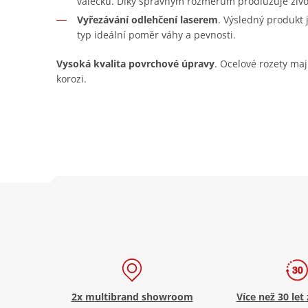
válečku. Díky správným rozměrům prodlužuje živo
Vyřezávání odlehčení laserem
. Výsledný produkt
typ ideální poměr váhy a pevnosti.
Vysoká kvalita povrchové úpravy
. Ocelové rozety maj
korozi.
2x multibrand showroom
Více než 30 let