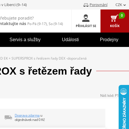
u
v Liberci (9–14)
Porovnání
CZK
0
třebujete poradit?
ntaktujte nás
Po-Pá (9-17), So (9-14)
PŘIHLÁSIT SE
KOŠÍK
Servis a služby
Události
Prodejny
D EK + SUPERSPROX s řetězem řady DEX -doporučená
X s řetězem řady
Náš kód:
P104335
Doprava zdarma
u
objednávek nad 0 Kč