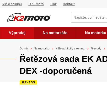
Vše o nákupu
O K2 moto
Blog
Kontakt
Výprodej
Na motorkáře
Na motorku
Domů
Na motorku
Náhradní díly a tuning
Převody
Řetězová sada EK A
DEX -doporučená
SLEVA 5%