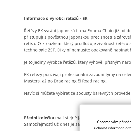
Informace o výrobci řetězů - EK
Řetězy EK vyrábí japonská firma Enuma Chain již od dru
přistupují s pověstnou japonskou precizností a zároveň
řetězu O-kroužkem, který prodlužuje životnost řetězu
technologie ZST. Díky ní nemusíte opakovaně napínat 
Je to jediný výrobce řetězů, který vyhověl přísným n
EK řetězy používají profesionální závodní týmy na ce
Masters, až po Drag racing či Road racing.
Navíc si můžete vybírat ze spousty barevných provede
Přední kolečka
mají stejně jako ocelové rozety od Supe
Chceme vám přinášet
Samozřejmostí už dnes je samočistící drážka pro offro
uchovat informace o to