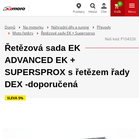
0
Prodejny
Hledat
Účet
Košík
Menu
Hledat
Domů
Na motorku
Náhradní díly a tuning
Převody
Moto řetězy
Řetězové sady EK + Supersprox
Náš kód:
P104326
Řetězová sada EK
ADVANCED EK +
SUPERSPROX s řetězem řady
DEX -doporučená
SLEVA 5%