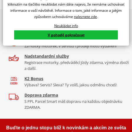
Jsme autorizovaný
kliknutím na tlačítko neukládat nám dáte najevo, že nemáme uchovávat
dealer značky EK + JT
informace o vaší návštěvě. Informace o tom, jaké informace a jakým
způsobem uchováváme
naleznete zde
.
2x multibrand showroom
Řetězová sada - Řetěz EK, řada MVXZ2, ve zlaté barvě, těsněný QX-
9 značek motocyklů, servis, oblečení, doplňky i náhradní
kroužkem. Ocelové kolečko a rozeta JT.
Neukládat info
díly, to vše v Praze a Liberci
Řetěz 520 MVXZ2
V pohodě pokračovat
Více než 30 let zkušeností
Ve střední třídě řetězů do 750 ccm je 520 MVXZ trefou hlavně
Za řídítky motorek, v servisu i prodeji moto vybavení
proto, že je použitelný až do 1 000ccm. Tudíž je vhodnou
alternativou (a jedinou na trhu), k nejdražším, nejlepším řetězům
Nadstandardní služby
pro silné stroje. Je suverénně nejpevnější a jako jediný má ZST a je
Registrace motorky, předváděcí jízdy zdarma, výměna zboží
a další.
těsněný QX-kroužkem.
K2 Bonus
Typické motorky:
Kawasaki Z800, Ducati Monster 900, Honda NC
Výbava? Servis? Sleva? Ty volíš, jakou odměnu chceš!
750, Suzuki DL 1000 V-strom, závodní superbiky s přestavbou na
rozměr řetězu 520.
Doprava zdarma
S PPL Parcel Smart máš dopravu na každou objednávku
ZDARMA.
Řada MVXZ
Buďte o jednu stopu blíž k novinkám a akcím ze světa
Řetězy ze stejného ranku jako originální řetězy v nových