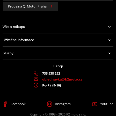
EK řetězy používají profesionální závodní týmy na celém světě od
MotoGP, MXGP, přes Rallye Dakar, AMA, ADAC MX Masters, až po
Prodejna QJ Motor Praha
Drag racing či Road racing.
Navíc si můžete vybírat ze spousty barevných provedení.
Vše o nákupu
Užitečné informace
Ocelová kolečka a rozety JT
Služby
Ocelové rozety vyrábí JT pouze z té nej C49 vysokouhlíkové oceli a
přední kola jsou z chrommolybdenové oceli.
Eshop
733 538 252
objednavka@k2moto.cz
Informace o výrobci řetězových kol - JT sprockets
Po-Pá (9-16)
JT Sprockets je leader na trhu s kolečky a rozetami, který prodává
více zboží než všichni ostatní výrobci dohromady. Má k tomu
Facebook
Instagram
Youtube
moderní továrnu plnou CNC strojů, které zpracovávají ty top
materiály, jaké se používají. A mají jich hodně. Prakticky na
Copyright © 1993 - 2026 K2 moto s.r.o.