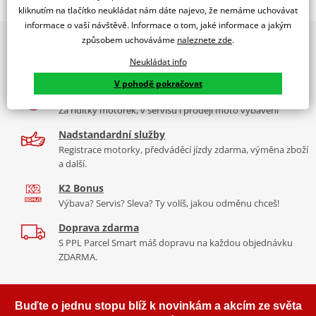
Jsme autorizovaný
kliknutím na tlačítko neukládat nám dáte najevo, že nemáme uchovávat
dealer značky EK + JT
informace o vaší návštěvě. Informace o tom, jaké informace a jakým
způsobem uchováváme
naleznete zde
.
2x multibrand showroom
Řetězová sada - řetěz EK, řada SRX2, těsněný QX-kroužkem.
9 značek motocyklů, servis, oblečení, doplňky i náhradní
Ocelové kočeko a rozeta JT.
Neukládat info
díly, to vše v Praze a Liberci
Řetěz
530 SRX2
V pohodě pokračovat
Více než 30 let zkušeností
Ve střední třídě řetězů do 1000 ccm je 530 SRX zajímavý
Za řídítky motorek, v servisu i prodeji moto vybavení
především tím, že má jako jediný na trhu ZST (samozřejmě kromě
typu MVXZ).
Nadstandardní služby
Registrace motorky, předváděcí jízdy zdarma, výměna zboží
Typické motorky:
Triumph Tiger 955, Yamaha FZ6 Fazer, Honda
a další.
VFR 800
K2 Bonus
Výbava? Servis? Sleva? Ty volíš, jakou odměnu chceš!
Doprava zdarma
Řada SRX
S PPL Parcel Smart máš dopravu na každou objednávku
ZDARMA.
Nejpoužívanější řetězy prakticky pro všechny motorky. Klasická
střední třída, ze které si vybere prakticky každý, prakticky pro
každou motorku, včetně závodních mašin, čtyřkolek. Má QX
Buďte o jednu stopu blíž k novinkám a akcím ze světa
kroužek, ZST technologii. Dělá se v rozměrech 520, 525, 530. Takže