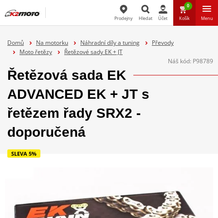
0
Prodejny
Hledat
Účet
Košík
Menu
Hledat
Domů
Na motorku
Náhradní díly a tuning
Převody
Moto řetězy
Řetězové sady EK + JT
Náš kód:
P98789
Řetězová sada EK
ADVANCED EK + JT s
řetězem řady SRX2 -
doporučená
SLEVA 5%