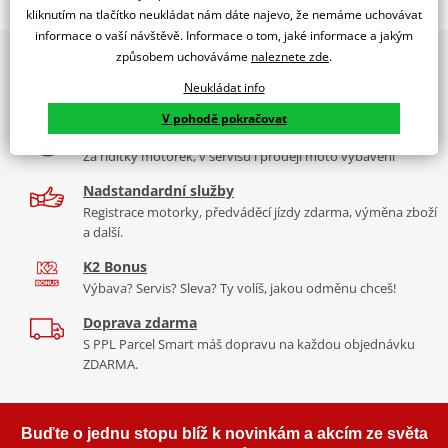
Jsme autorizovaný
kliknutím na tlačítko neukládat nám dáte najevo, že nemáme uchovávat
dealer značky EK + JT
informace o vaší návštěvě. Informace o tom, jaké informace a jakým
způsobem uchováváme
naleznete zde
.
2x multibrand showroom
Řetězová sada - Řetěz EK, řada SRO6, těsněný O-kroužkem.
9 značek motocyklů, servis, oblečení, doplňky i náhradní
Ocelové kolečko a rozeta JT.
Neukládat info
díly, to vše v Praze a Liberci
Řetěz 520 SRO6
V pohodě pokračovat
Více než 30 let zkušeností
V základní kategorii řetězů do 650 ccm je 520 SRO6 nejužší a tím
Za řídítky motorek, v servisu i prodeji moto vybavení
pádem je nejvhodnější pro úzká vodítka řetězů sportovních endur
nebo motokrosek. Je zároveň nejlehčí a nejpevnější a jako jediný
Nadstandardní služby
na trhu má ZST.
Registrace motorky, předváděcí jízdy zdarma, výměna zboží
a další.
Typické motorky:
Yamaha XT 600E, Suzuki DR 650, KTM LC4 640,
K2 Bonus
KTM 390 Duke, Honda CB 500 F, Yamaha R3
Výbava? Servis? Sleva? Ty volíš, jakou odměnu chceš!
Doprava zdarma
S PPL Parcel Smart máš dopravu na každou objednávku
Řada SRO
ZDARMA.
Kvalitní O-kroužkový řetěz sedí na podobné motorky jako DEX
řada, ale větší kubatury. Je vyroben z o něco kvalitnějších
Buďte o jednu stopu blíž k novinkám a akcím ze světa
materiálů než DEX, je tužší, pevnější, lehčí. Navíc má ZST