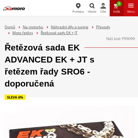
0
Prodejny
Hledat
Účet
Košík
Menu
Hledat
Domů
Na motorku
Náhradní díly a tuning
Převody
Moto řetězy
Řetězové sady EK + JT
Náš kód:
P99099
Řetězová sada EK
ADVANCED EK + JT s
řetězem řady SRO6 -
doporučená
SLEVA 6%