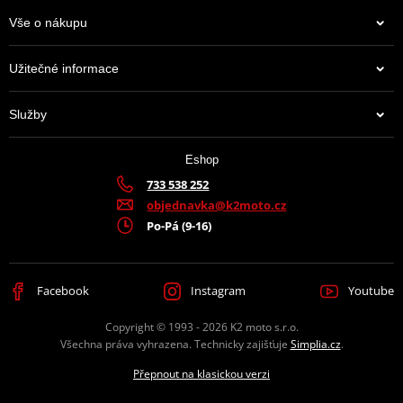
Informace o výrobci řetězových kol - JT sprockets
Vše o nákupu
Užitečné informace
JT Sprockets je leader na trhu s kolečky a rozetami, který prodává
více zboží než všichni ostatní výrobci dohromady. Má k tomu
Služby
moderní továrnu plnou CNC strojů, které zpracovávají ty top
materiály, jaké se používají. A mají jich hodně. Prakticky na
jakoukoli motorku či čtyřkolku.
Eshop
733 538 252
Výrobce
D.I.D + JT
objednavka@k2moto.cz
Po-Pá (9-16)
Barva
zlatá
Facebook
Instagram
Youtube
Copyright © 1993 - 2026 K2 moto s.r.o.
Všechna práva vyhrazena. Technicky zajišťuje
Simplia.cz
.
Přepnout na klasickou verzi