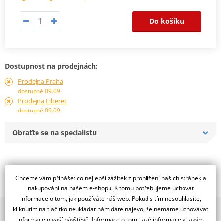
Do košíku
Dostupnost na prodejnách:
Prodejna Praha
dostupné 09.09.
Prodejna Liberec
dostupné 09.09.
Obraťte se na specialistu
Popis a parametry
Chceme vám přinášet co nejlepší zážitek z prohlížení našich stránek a
Jsme autorizovaný
nakupování na našem e-shopu. K tomu potřebujeme uchovat
dealer značky D.I.D + JT
informace o tom, jak používáte náš web. Pokud s tím nesouhlasíte,
kliknutím na tlačítko neukládat nám dáte najevo, že nemáme uchovávat
2x multibrand showroom
Řetězová sada - Řetěz D.I.D, řady ZVM-X ve zlaté barvě, těsněný X-
informace o vaší návštěvě. Informace o tom, jaké informace a jakým