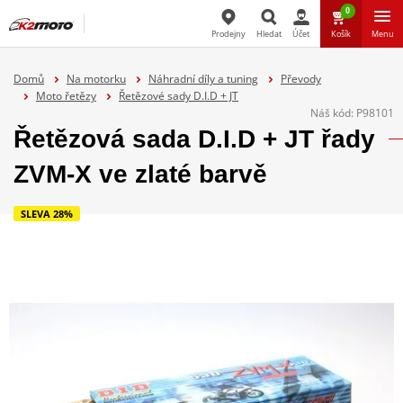
0
Prodejny
Hledat
Účet
Košík
Menu
Hledat
Domů
Na motorku
Náhradní díly a tuning
Převody
Moto řetězy
Řetězové sady D.I.D + JT
Náš kód:
P98101
Řetězová sada D.I.D + JT řady
ZVM-X ve zlaté barvě
SLEVA 28%