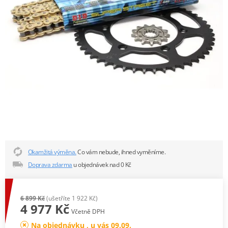
Okamžitá výměna.
Co vám nebude, ihned vyměníme.
Doprava zdarma
u objednávek nad 0 Kč
6 899 Kč
(ušetříte 1 922 Kč)
4 977 Kč
Včetně DPH
Na objednávku , u vás 09.09.