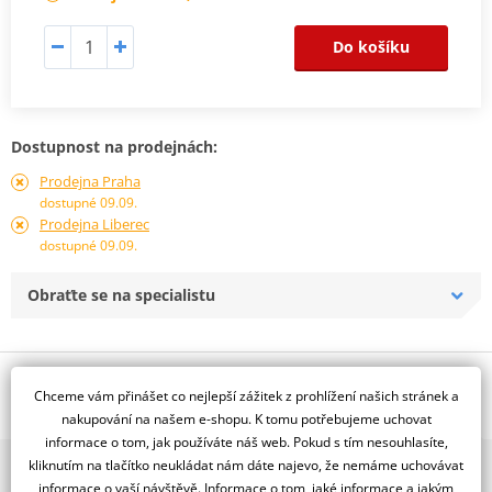
Do košíku
Dostupnost na prodejnách:
Prodejna Praha
dostupné 09.09.
Prodejna Liberec
dostupné 09.09.
Obraťte se na specialistu
Popis a parametry
Chceme vám přinášet co nejlepší zážitek z prohlížení našich stránek a
Jsme autorizovaný
nakupování na našem e-shopu. K tomu potřebujeme uchovat
dealer značky D.I.D + JT
informace o tom, jak používáte náš web. Pokud s tím nesouhlasíte,
kliknutím na tlačítko neukládat nám dáte najevo, že nemáme uchovávat
2x multibrand showroom
Řetězová sada - Řetěz D.I.D, řady ZVM-X ve zlaté barvě, těsněný X-
informace o vaší návštěvě. Informace o tom, jaké informace a jakým