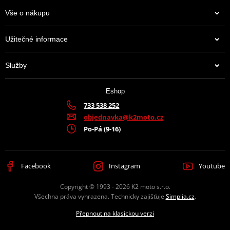
Informace o výrobci řetězových kol - JT sprockets
Vše o nákupu
Užitečné informace
JT Sprockets je leader na trhu s kolečky a rozetami, který prodává
více zboží než všichni ostatní výrobci dohromady. Má k tomu
Služby
moderní továrnu plnou CNC strojů, které zpracovávají ty top
materiály, jaké se používají. A mají jich hodně. Prakticky na
jakoukoli motorku či čtyřkolku.
Eshop
733 538 252
Výrobce
D.I.D + JT
objednavka@k2moto.cz
Po-Pá (9-16)
Barva
zlatá
Facebook
Instagram
Youtube
Copyright © 1993 - 2026 K2 moto s.r.o.
Všechna práva vyhrazena. Technicky zajišťuje
Simplia.cz
.
Přepnout na klasickou verzi