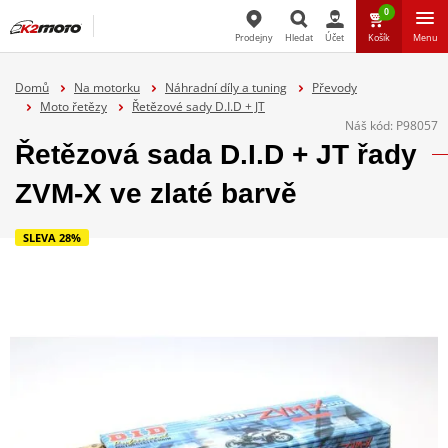
0
Prodejny
Hledat
Účet
Košík
Menu
Hledat
Domů
Na motorku
Náhradní díly a tuning
Převody
Moto řetězy
Řetězové sady D.I.D + JT
Náš kód:
P98057
Řetězová sada D.I.D + JT řady
ZVM-X ve zlaté barvě
SLEVA 28%