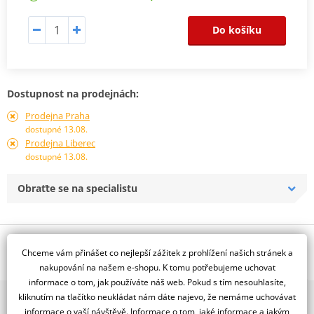
Do košíku
Dostupnost na prodejnách:
Prodejna Praha
dostupné 13.08.
Prodejna Liberec
dostupné 13.08.
Obraťte se na specialistu
Popis a parametry
Chceme vám přinášet co nejlepší zážitek z prohlížení našich stránek a
Jsme autorizovaný
nakupování na našem e-shopu. K tomu potřebujeme uchovat
dealer značky D.I.D + JT
informace o tom, jak používáte náš web. Pokud s tím nesouhlasíte,
kliknutím na tlačítko neukládat nám dáte najevo, že nemáme uchovávat
2x multibrand showroom
Řetězová sada - Řetěz D.I.D, řady ZVM-X ve zlaté barvě, těsněný X-
informace o vaší návštěvě. Informace o tom, jaké informace a jakým