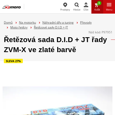
0
Prodejny
Hledat
Účet
Košík
Menu
Hledat
Domů
Na motorku
Náhradní díly a tuning
Převody
Moto řetězy
Řetězové sady D.I.D + JT
Náš kód:
P97951
Řetězová sada D.I.D + JT řady
ZVM-X ve zlaté barvě
SLEVA 27%