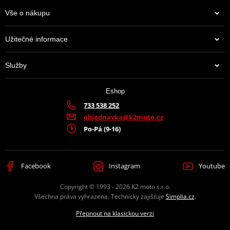
Informace o výrobci řetězových kol - JT sprockets
Vše o nákupu
Užitečné informace
JT Sprockets je leader na trhu s kolečky a rozetami, který prodává
více zboží než všichni ostatní výrobci dohromady. Má k tomu
Služby
moderní továrnu plnou CNC strojů, které zpracovávají ty top
materiály, jaké se používají. A mají jich hodně. Prakticky na
jakoukoli motorku či čtyřkolku.
Eshop
733 538 252
Výrobce
D.I.D + JT
objednavka@k2moto.cz
Po-Pá (9-16)
Barva
zlatá
Facebook
Instagram
Youtube
Copyright © 1993 - 2026 K2 moto s.r.o.
Všechna práva vyhrazena. Technicky zajišťuje
Simplia.cz
.
Přepnout na klasickou verzi