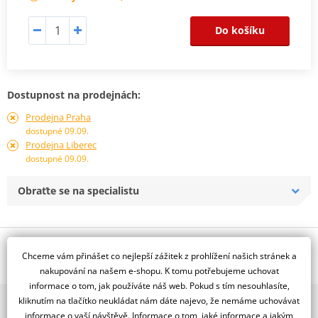
Do košíku
Dostupnost na prodejnách:
Prodejna Praha
dostupné 09.09.
Prodejna Liberec
dostupné 09.09.
Obraťte se na specialistu
Popis a parametry
Chceme vám přinášet co nejlepší zážitek z prohlížení našich stránek a
Jsme autorizovaný
nakupování na našem e-shopu. K tomu potřebujeme uchovat
dealer značky D.I.D + JT
informace o tom, jak používáte náš web. Pokud s tím nesouhlasíte,
kliknutím na tlačítko neukládat nám dáte najevo, že nemáme uchovávat
2x multibrand showroom
Řetězová sada - Řetěz D.I.D, řady ZVM-X ve zlaté barvě, těsněný X-
informace o vaší návštěvě. Informace o tom, jaké informace a jakým