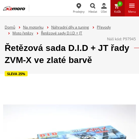
0
Prodejny
Hledat
Účet
Košík
Menu
Hledat
Domů
Na motorku
Náhradní díly a tuning
Převody
Moto řetězy
Řetězové sady D.I.D + JT
Náš kód:
P97945
Řetězová sada D.I.D + JT řady
ZVM-X ve zlaté barvě
SLEVA 25%