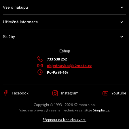
Informace o výrobci řetězových kol - JT sprockets
Vše o nákupu
Užitečné informace
JT Sprockets je leader na trhu s kolečky a rozetami, který prodává
více zboží než všichni ostatní výrobci dohromady. Má k tomu
Služby
moderní továrnu plnou CNC strojů, které zpracovávají ty top
materiály, jaké se používají. A mají jich hodně. Prakticky na
jakoukoli motorku či čtyřkolku.
Eshop
733 538 252
Výrobce
D.I.D + JT
objednavka@k2moto.cz
Po-Pá (9-16)
Barva
zlatá
Facebook
Instagram
Youtube
Copyright © 1993 - 2026 K2 moto s.r.o.
Všechna práva vyhrazena. Technicky zajišťuje
Simplia.cz
.
Přepnout na klasickou verzi